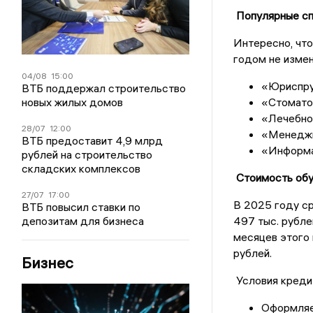
Популярные с
Интересно, что
годом не измен
04/08
15:00
«Юриспру
ВТБ поддержал строительство
новых жилых домов
«Стомато
«Лечебно
28/07
12:00
«Менеджм
ВТБ предоставит 4,9 млрд
«Информа
рублей на строительство
складских комплексов
Стоимость обу
27/07
17:00
В 2025 году ср
ВТБ повысил ставки по
депозитам для бизнеса
497 тыс. рубле
месяцев этого 
рублей.
Бизнес
Условия креди
Оформляет