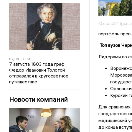
© static21.tgcnt.
портфель прев
Топ вузов Чер
Лидерами по с
07/08
17:00
7 августа 1803 года граф
Воронежск
Федор Иванович Толстой
Морозова 
отправился в кругосветное
путешествие
государст
Орловский
Курский г
Новости компаний
Для сравнения,
государственн
медицинский ун
до конца вступ