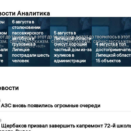
вости Аналитика
ры
6 августа в
столкновении
мом
пассажирского
5 августа в
автобуса и
Липецкой области
грузовика в
снесут хороший
4 августа в топ
вали
Липецке
частный дом из-за
достопримечате
в
пострадали шесть
жуликов в
Липецкой област
те
человек
администрации
15 объектов
овости
6
 АЗС вновь появились огромные очереди
3
 Щербаков призвал завершить капремонт 72-й школ