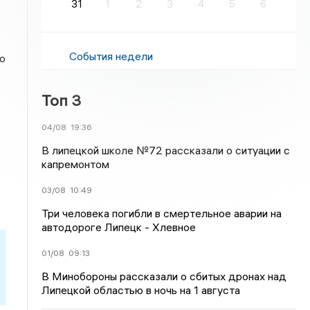
31
1
2
3
4
5
6
События недели
о
Топ 3
04/08
19:36
В липецкой школе №72 рассказали о ситуации с
капремонтом
03/08
10:49
Три человека погибли в смертельное аварии на
автодороге Липецк - Хлевное
01/08
09:13
В Минобороны рассказали о сбитых дронах над
Липецкой областью в ночь на 1 августа