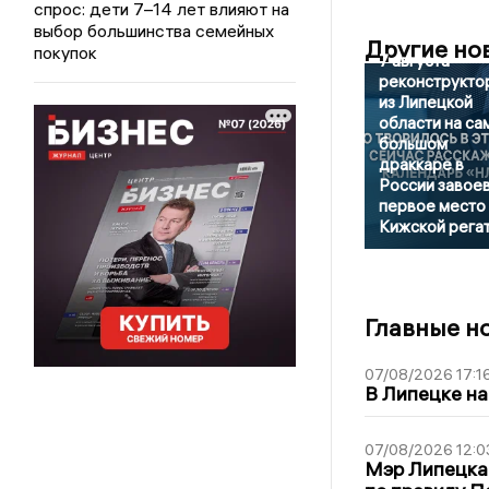
спрос: дети 7–14 лет влияют на
выбор большинства семейных
Другие но
покупок
7 августа
реконструкто
из Липецкой
области на са
большом
драккаре в
России завое
первое место 
Кижской рега
Главные н
07/08/2026 17:1
В Липецке на
07/08/2026 12:0
Мэр Липецка