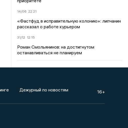
приоритете
14/06
22:21
«Фастфуд в исправительную колонию»: липчанин
рассказал о работе курьером
31/12
12:15
Роман Смольянинов: на достигнутом
останавливаться не планируем
инге
Дежурный по новостям
16+