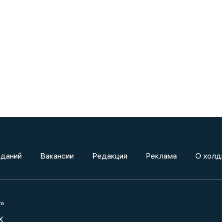
зданий
Вакансии
Редакция
Реклама
О холд
а»
X