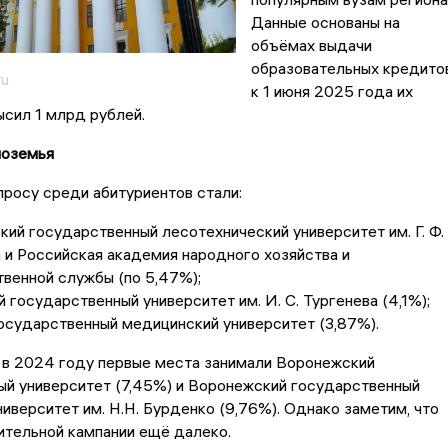
Данные основаны на
объёмах выдачи
образовательных кредитов
ru
к 1 июня 2025 года их
ысил 1 млрд рублей.
ноземья
просу среди абитуриентов стали:
ий государственный лесотехнический университет им. Г. Ф.
и Российская академия народного хозяйства и
венной службы (по 5,47%);
 государственный университет им. И. С. Тургенева (4,1%);
осударственный медицинский университет (3,87%).
 в 2024 году первые места занимали Воронежский
ый университет (7,45%) и Воронежский государственный
иверситет им. Н.Н. Бурденко (9,76%). Однако заметим, что
ительной кампании ещё далеко.