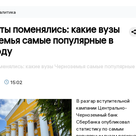
алитика
ты поменялись: какие вузы
емья самые популярные в
оду
енялись: какие вузы Черноземья самые популярные 
15:02
В разгар вступительной
кампании Центрально-
Черноземный банк
Сбербанка опубликовал
статистику по самым
популярным вузам региона