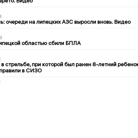
арето. Видео
3
ь: очереди на липецких АЗС выросли вновь. Видео
3
Липецкой областью сбили БПЛА
2
в стрельбе, при которой был ранен 8-летний ребено
тправили в СИЗО
2