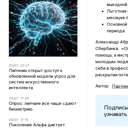
выездной
Льготная 
месяцев п
Основной 
периода.
Александр Абр
Сбербанка: «О
помощь, а инст
молодым людям 
30/07
20:21
себя в професс
Липчнам открыт доступ к
раскрытия поте
обновлённой модели угроз для
систем искусственного
Автор:
Партне
интеллекта
30/07
17:43
Опрос: липчане все чаще сдают
Подписы
биометрию
узнавать
30/07
17:15
Поколение Альфа диктует