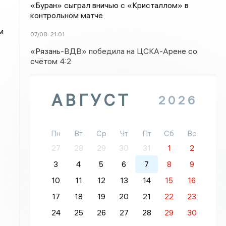
«Буран» сыграл вничью с «Кристаллом» в
контрольном матче
м
07/08
21:01
«Рязань-ВДВ» победила на ЦСКА-Арене со
счётом 4:2
АВГУСТ
2026
Пн
Вт
Ср
Чт
Пт
Сб
Вс
27
28
29
30
31
1
2
3
4
5
6
7
8
9
10
11
12
13
14
15
16
17
18
19
20
21
22
23
24
25
26
27
28
29
30