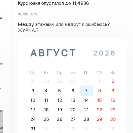
Курс юаня опустился до 11,4936
06/08
17:10
я.
Между этажами, или а вдруг я ошибаюсь?
ЖУРНАЛ
АВГУСТ
2026
ый
Пн
Вт
Ср
Чт
Пт
Сб
Вс
27
28
29
30
31
1
2
№
3
4
5
6
7
8
9
10
11
12
13
14
15
16
17
18
19
20
21
22
23
24
25
26
27
28
29
30
31
1
2
3
4
5
6