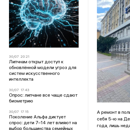
30/07
20:21
Липчнам открыт доступ к
обновлённой модели угроз для
систем искусственного
интеллекта
30/07
17:43
Опрос: липчане все чаще сдают
биометрию
А ремонт в пол
30/07
17:15
Поколение Альфа диктует
себя 5-ю на Де
спрос: дети 7–14 лет влияют на
года, лишь нед
выбор большинства семейных