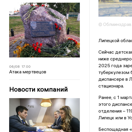
© Облминздрав
Липецкой облас
Сейчас детская
ниже среднерос
2025 года зар
06/08
17:00
Атака мертвецов
туберкулезом 
диспансере в Л
стационара.
Новости компаний
Ранее, с 1 мар
этого диспансе
отделения – 11
Липецк или в У
Беспощадная «