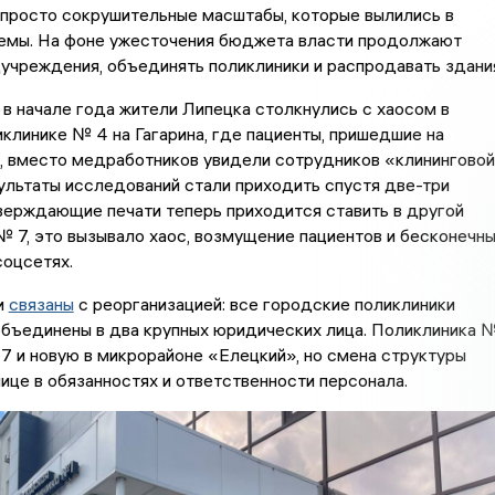
 просто сокрушительные масштабы, которые вылились в
емы. На фоне ужесточения бюджета власти продолжают
чреждения, объединять поликлиники и распродавать здани
 в начале года жители Липецка столкнулись с хаосом в
клинике № 4 на Гагарина, где пациенты, пришедшие на
 вместо медработников увидели сотрудников «клининговой
ультаты исследований стали приходить спустя две-три
верждающие печати теперь приходится ставить в другой
№ 7, это вызывало хаос, возмущение пациентов и бесконечн
соцсетях.
и
связаны
с реорганизацией: все городские поликлиники
объединены в два крупных юридических лица. Поликлиника 
7 и новую в микрорайоне «Елецкий», но смена структуры
нице в обязанностях и ответственности персонала.