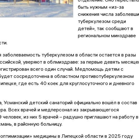
быть нужным «из-за
снижения числа заболевш
туберкулезом среди
детей», так сообщают в
региональном минздраве
ти.
 заболеваемость туберкулезом в области остается в разы
сийской, уверяют в облмиздраве: за первые девять месяце
егистрирован всего один случай. Медпомощь детям с
будет сосредоточена в областном противотуберкулезном
ипецке, где есть 40 коек для круглосуточного и дневного
та, Усманский детский санаторий официально вошёл в состав
ра. Всех врачей и медперсонал из закрывающегося
9 человек, из них 5 врачей – радушно приглашают на работу в
смань, в районную больницу.
оптимизации» медицины в Липецкой области в 2025 году