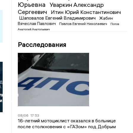
Юрьевна
Уваркин Александр
Сергеевич
Итин Юрий Константинович
Шаповалов Евгений Владимирович
Жабин
Вячеслав Павлович
Павлов Евгений Николаевич
Попов
Анатолий Анатольевич
Расследования
льностей
и вошли
08/06
17:53
16-летний мотоциклист оказался в больнице
после столкновения с «ГАЗом» под Добрым