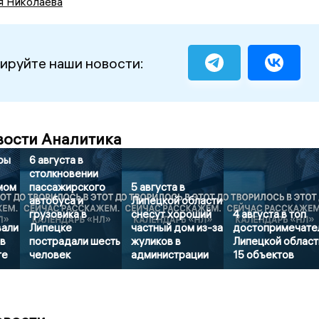
я Николаева
ируйте наши новости:
вости Аналитика
ры
6 августа в
столкновении
мом
пассажирского
5 августа в
автобуса и
Липецкой области
грузовика в
снесут хороший
4 августа в топ
вали
Липецке
частный дом из-за
достопримечате
в
пострадали шесть
жуликов в
Липецкой област
те
человек
администрации
15 объектов