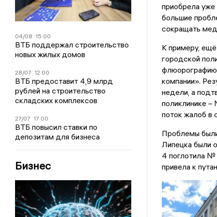
приобрела уже
большие пробл
сокращать меду
04/08
15:00
ВТБ поддержал строительство
К примеру, ещё
новых жилых домов
городской поли
флюорографию,
28/07
12:00
ВТБ предоставит 4,9 млрд
компании». Рез
рублей на строительство
недели, а подт
складских комплексов
поликлинике – 
поток жалоб в 
27/07
17:00
ВТБ повысил ставки по
Проблемы был
депозитам для бизнеса
Липецка были 
4 поглотила № 
Бизнес
привела к пута