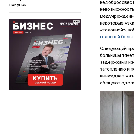
недобросовест
покупок
невозможность
медучреждение
некоторые узки
«головной», во
головной боль
Следующий про
больницы тянет
задержками из-
затоплению и 
вынуждает жит
обещают сдел