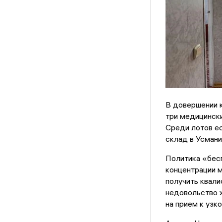
В довершении к
три медицински
Среди лотов ес
склад в Усмани
Политика «бес
концентрации м
получить квали
недовольство ж
на прием к узк