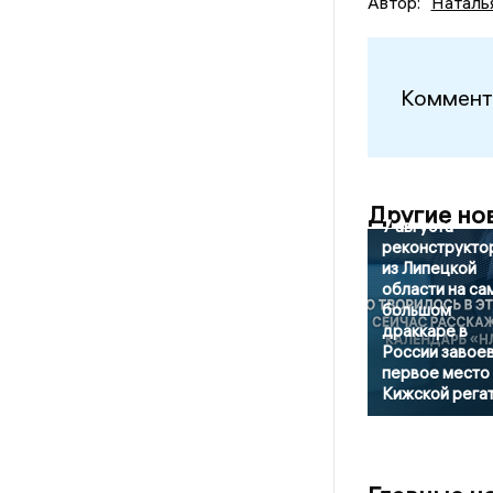
Автор:
Наталь
Коммент
Другие но
7 августа
реконструкто
из Липецкой
области на са
большом
драккаре в
России завое
первое место 
Кижской рега