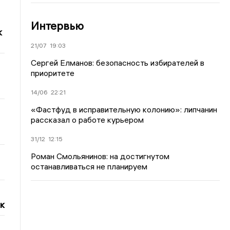
Интервью
к
21/07
19:03
Сергей Елманов: безопасность избирателей в
приоритете
14/06
22:21
«Фастфуд в исправительную колонию»: липчанин
рассказал о работе курьером
31/12
12:15
Роман Смольянинов: на достигнутом
останавливаться не планируем
к