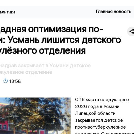
Главная новость
алитика
адная оптимизация по-
: Усмань лишится детского
улёзного отделения
здрав закрывает в Усмани детское
ркулезное отделение
13:58
С 16 марта следующего
2026 года в Усмани
Липецкой области
закрывается детское
противотуберкулезное
отделение. Оно перестал