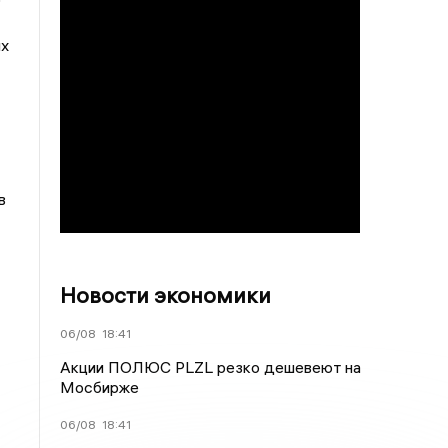
их
в
Новости экономики
06/08
18:41
Акции ПОЛЮС PLZL резко дешевеют на
Мосбирже
06/08
18:41