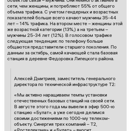
объектов связи – мужчины. Они немного активнее в
сети, чем женщины, и потребляют 55% от общего
объема трафика. С учетом гендерных и возрастных
показателей больше всего качают мужчины 35-44
лет – 14% трафика. На втором месте – женщины этой
же возрастной категории (13%,) а на третьем –
мужчины 25-34 лет (12%). В голосовом трафике
следующая тенденция: по телефону больше
общаются представители старшего поколения. По
данным за октябрь, самой качающей стала базовая
станция в деревне Федоровка Липецкого района.
Алексей Дмитриев, заместитель генерального
директора по технической инфраструктуре Т2:
«Мы активно наращиваем темпы установки
отечественных базовых станций на своей сети.
В августе этого года мы вывели в эфир 500-ю
станцию «Булат», а уже сегодня делимся
своими достижениями по 1000-му телеком-
объекту. Синергия трех компаний – Т2,
«Ростелекома» и «Булат» – вносит