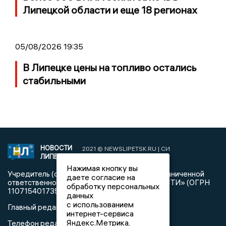
Липецкой области и еще 18 регионах
05/08/2026 19:35
В Липецке цены на топливо остались
стабильными
НОВОСТИ
2021 © NEWSLIPETSK.RU | СИ
ЛИПЕЦКА
«Новости Липецка»
Нажимая кнопку вы
Учредитель (соучредители): Общество с ограниченной
даете согласие на
ответственностью «РЕГИОНАЛЬНЫЕ НОВОСТИ» (ОГРН
обработку персональных
1107154017354)
данных
с использованием
Главный редактор: Герцог Е.Г.
интернет-сервиса
Яндекс.Метрика,
Телефон редакции: +7 903 699 9427