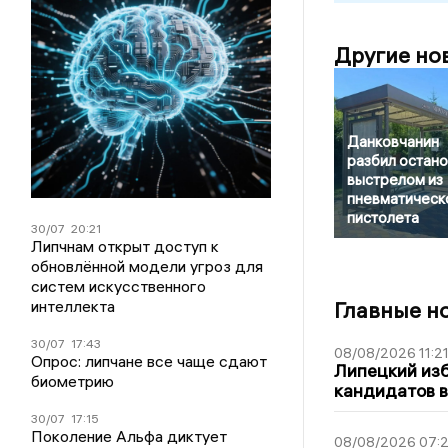
Другие но
Данковчанин
разбил остано
выстрелом из
пневматическ
пистолета
30/07
20:21
Липчнам открыт доступ к
обновлённой модели угроз для
систем искусственного
интеллекта
Главные н
30/07
17:43
08/08/2026 11:2
Опрос: липчане все чаще сдают
Липецкий из
биометрию
кандидатов в
30/07
17:15
Поколение Альфа диктует
08/08/2026 07: