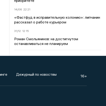
приоритете
14/06
22:21
«Фастфуд в исправительную колонию»: липчанин
рассказал о работе курьером
31/12
12:15
Роман Смольянинов: на достигнутом
останавливаться не планируем
инге
Дежурный по новостям
16+