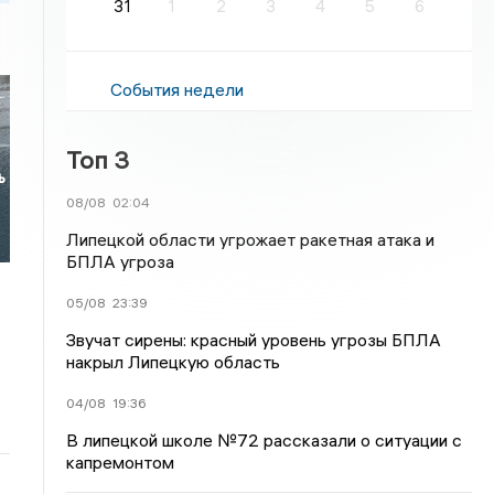
31
1
2
3
4
5
6
События недели
Топ 3
ь
08/08
02:04
Липецкой области угрожает ракетная атака и
БПЛА угроза
05/08
23:39
Звучат сирены: красный уровень угрозы БПЛА
накрыл Липецкую область
04/08
19:36
В липецкой школе №72 рассказали о ситуации с
капремонтом