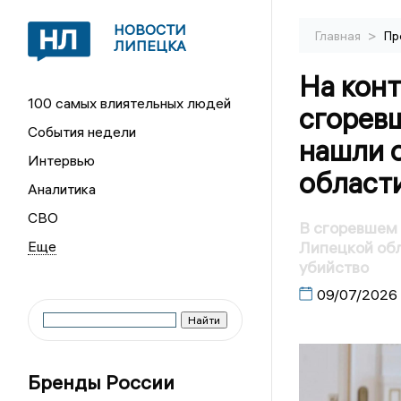
НОВОСТИ
>
Главная
Пр
ЛИПЕЦКА
На конт
100 самых влиятельных людей
сгорев
События недели
нашли 
Интервью
области
Аналитика
СВО
В сгоревшем 
Липецкой обл
убийство
09/07/2026
Бренды России