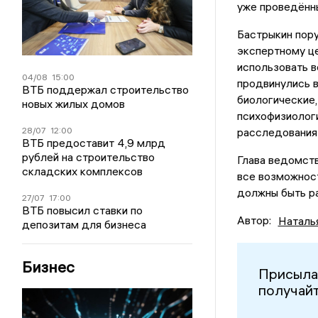
уже проведённы
Бастрыкин пору
экспертному ц
использовать 
04/08
15:00
продвинулись 
ВТБ поддержал строительство
биологические,
новых жилых домов
психофизиолог
28/07
12:00
расследования 
ВТБ предоставит 4,9 млрд
рублей на строительство
Глава ведомств
складских комплексов
все возможност
должны быть ра
27/07
17:00
ВТБ повысил ставки по
Автор:
Наталь
депозитам для бизнеса
Бизнес
Присыла
получайт