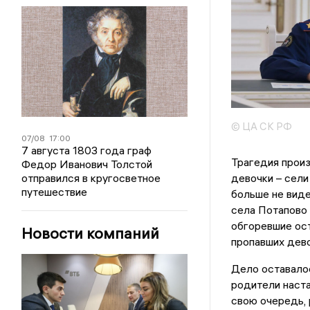
© ЦА СК РФ
07/08
17:00
7 августа 1803 года граф
Трагедия произ
Федор Иванович Толстой
отправился в кругосветное
девочки – сели
путешествие
больше не виде
села Потапово 
обгоревшие ост
Новости компаний
пропавших дево
Дело оставало
родители наста
свою очередь,