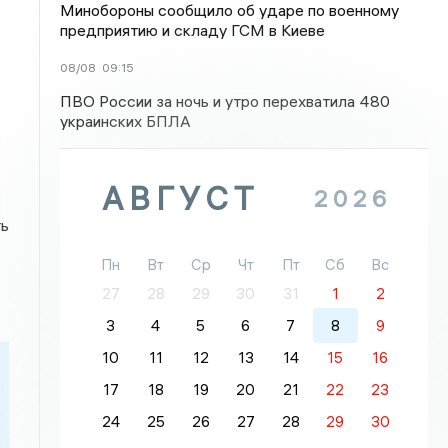
Минобороны сообщило об ударе по военному
предприятию и складу ГСМ в Киеве
08/08
09:15
ПВО России за ночь и утро перехватила 480
украинских БПЛА
АВГУСТ
2026
ть
Пн
Вт
Ср
Чт
Пт
Сб
Вс
27
28
29
30
31
1
2
3
4
5
6
7
8
9
10
11
12
13
14
15
16
17
18
19
20
21
22
23
24
25
26
27
28
29
30