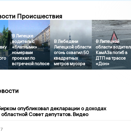
вости Происшествия
В Липецке
водитель с
В Лебедяни
В Липецкой
вку
«блатными»
Липецкой области
области водител
номерами
огонь охватил 50
КамАЗа погиб в
ого
проехал по
квадратных
ДТП на трассе
встречной полосе
метров мусора
«Дон»
овости
1
бирком опубликовал декларации о доходах
 областной Совет депутатов. Видео
27