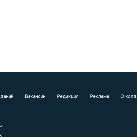
зданий
Вакансии
Редакция
Реклама
О холд
а»
X