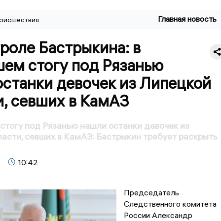
Главная новость
оисшествия
роле Бастрыкина: в
шем стогу под Рязанью
останки девочек из Липецкой
, севших в КамАЗ
стогу под Рязанью нашли останки девочек из
асти, севших в КамАЗ: Бастрыкин требует раскрыть
10:42
Председатель
Следственного комитета
России Александр