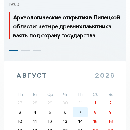
19:00
Археологические открытия в Липецкой
области: четыре древних памятника
взяты под охрану государства
АВГУСТ
2026
Пн
Вт
Ср
Чт
Пт
Сб
Вс
27
28
29
30
31
1
2
3
4
5
6
7
8
9
10
11
12
13
14
15
16