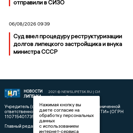
отправили в СИЗО
06/08/2026 09:39
Суд ввел процедуру реструктуризации
долгов липецкого застройщика и внука
министра СССР
НОВОСТИ
2021 © NEWSLIPETSK.RU | СИ
ЛИПЕЦКА
«Новости Липецка»
Нажимая кнопку вы
Учредитель (соучредители): Общество с ограниченной
даете согласие на
ответственностью «РЕГИОНАЛЬНЫЕ НОВОСТИ» (ОГРН
обработку персональных
1107154017354)
данных
с использованием
Главный редактор: Герцог Е.Г.
интернет-сервиса