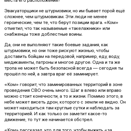
Эвакуаторщики не штурмовики, но им бывает порой ещё
сложнее, чем штурмовикам. Эти люди не менее
героические, чем те, что берут позиции врага. «Ком»
отметил, что так называемые «такелажники» или
снабженцы тоже доблестные воины.
Да, они не выполняют такие боевые задания, как
штурмовики, но они тоже рискуют жизнью, чтобы
доставить бойцам на передовой, например, еду, воду,
медикаменты, патроны и многое другое. Одна и та же
тропа не может быть безопасной всегда — сегодня ты
прошёл по ней, а завтра враг её заминирует.
«Ком» говорит, что заминированных территорий в зоне
проведения СВО очень много. Шаг в влево или вправо
можно стоит конечности, а то и жизни. Помимо этого, в
небе может висеть дрон, которого с земли не видно. Он
может находиться там круглые сутки и наблюдать за
территорией. И как только он заметит какое-то
движение, то тут же начинается обстрел.
«Ком» рассказал, что для того, чтобы выжить «за