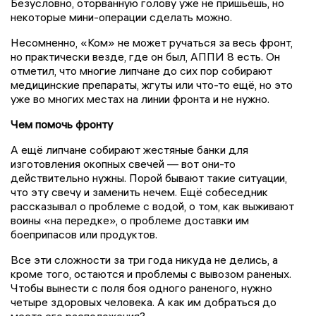
Безусловно, оторванную голову уже не пришьёшь, но
некоторые мини-операции сделать можно.
Несомненно, «Ком» не может ручаться за весь фронт,
но практически везде, где он был, АППИ 8 есть. Он
отметил, что многие липчане до сих пор собирают
медицинские препараты, жгуты или что-то ещё, но это
уже во многих местах на линии фронта и не нужно.
Чем помочь фронту
А ещё липчане собирают жестяные банки для
изготовления окопных свечей — вот они-то
действительно нужны. Порой бывают такие ситуации,
что эту свечу и заменить нечем. Ещё собеседник
рассказывал о проблеме с водой, о том, как выживают
воины «на передке», о проблеме доставки им
боеприпасов или продуктов.
Все эти сложности за три года никуда не делись, а
кроме того, остаются и проблемы с вывозом раненых.
Чтобы вынести с поля боя одного раненого, нужно
четыре здоровых человека. А как им добраться до
места его расположения?