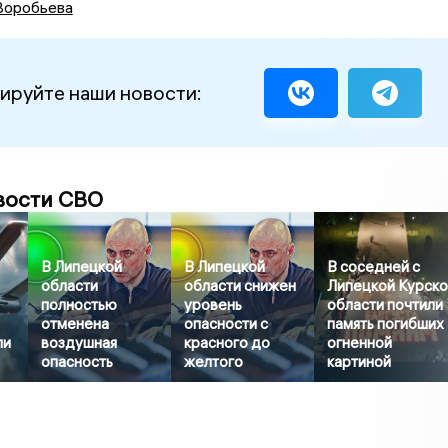
Воробьева
ируйте наши новости:
вости СВО
В Липецкой
В Липецкой
В соседней с
области
области снижен
Липецкой Курск
полностью
уровень
области почтили
отменена
опасности с
память погибших
ли
воздушная
красного до
огненной
опасность
желтого
картиной