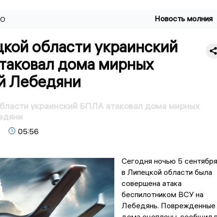
Новость молния
ВО
цкой области украинский
таковал дома мирных
й Лебедяни
области украинский БПЛА атаковал дома мирных
едяни
05:56
Сегодня ночью 5 сентябр
в Липецкой области была
совершена атака
беспилотником ВСУ на
Лебедянь. Поврежденные
дома оцеплены, сообщил 