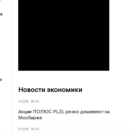
а
и
Новости экономики
07/08
18:41
Акции ПОЛЮС PLZL резко дешевеют на
Мосбирже
07/08
18:41