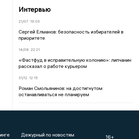
Интервью
21/07
19:03
Сергей Елманов: безопасность избирателей в
приоритете
14/06
22:21
«Фастфуд в исправительную колонию»: липчанин
рассказал о работе курьером
31/12
12:15
Роман Смольянинов: на достигнутом
останавливаться не планируем
инге
Дежурный по новостям
16+