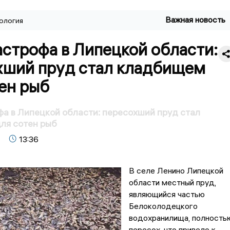
Важная новость
ология
строфа в Липецкой области:
хший пруд стал кладбищем
ен рыб
а в Липецкой области: пересохший пруд стал
ля сотен рыб
13:36
В селе Ленино Липецкой
области местный пруд,
являющийся частью
Белоколодецкого
водохранилища, полность
пересох, что привело к