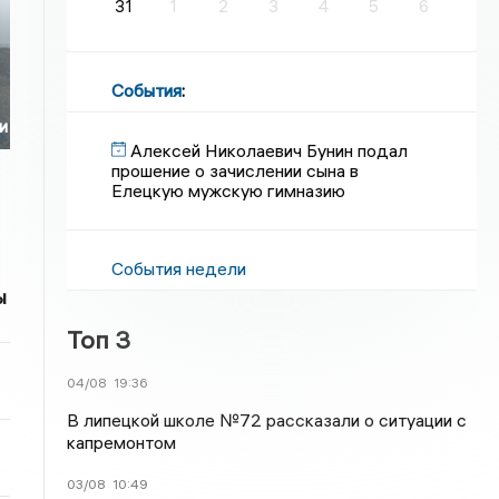
31
1
2
3
4
5
6
События
:
и
Алексей Николаевич Бунин подал
прошение о зачислении сына в
Елецкую мужскую гимназию
События недели
ы
Топ 3
04/08
19:36
В липецкой школе №72 рассказали о ситуации с
капремонтом
03/08
10:49