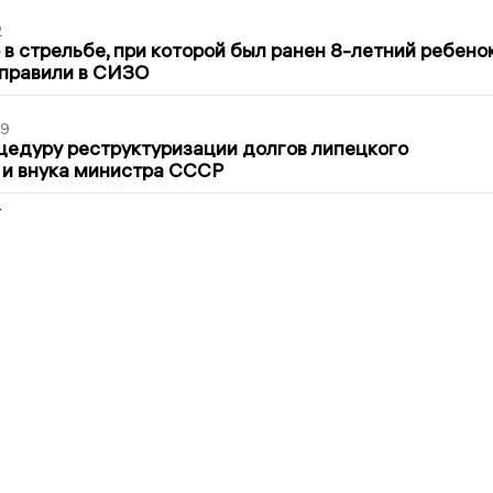
2
в стрельбе, при которой был ранен 8-летний ребено
тправили в СИЗО
39
цедуру реструктуризации долгов липецкого
 и внука министра СССР
2