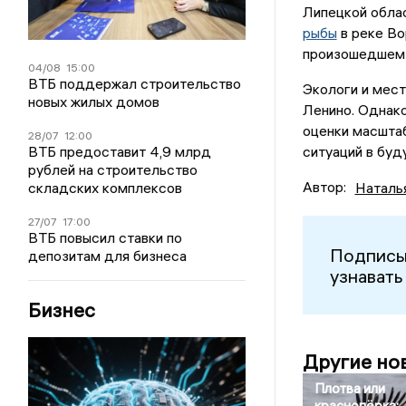
Липецкой обла
рыбы
в реке Во
произошедше
04/08
15:00
ВТБ поддержал строительство
Экологи и мест
новых жилых домов
Ленино. Однако
оценки масшта
28/07
12:00
ВТБ предоставит 4,9 млрд
ситуаций в буд
рублей на строительство
Автор:
складских комплексов
Наталь
27/07
17:00
ВТБ повысил ставки по
Подписы
депозитам для бизнеса
узнавать
Бизнес
Другие но
Плотва или
краснопёрка: