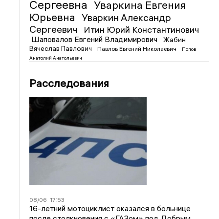
Сергеевна
Уваркина Евгения
Юрьевна
Уваркин Александр
Сергеевич
Итин Юрий Константинович
Шаповалов Евгений Владимирович
Жабин
Вячеслав Павлович
Павлов Евгений Николаевич
Попов
Анатолий Анатольевич
Расследования
08/06
17:53
16-летний мотоциклист оказался в больнице
после столкновения с «ГАЗом» под Добрым