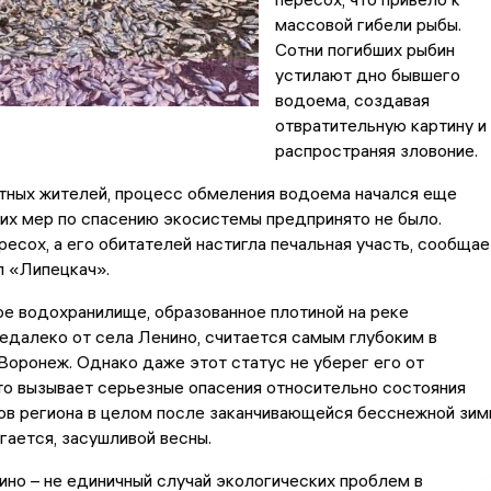
массовой гибели рыбы.
Сотни погибших рыбин
устилают дно бывшего
водоема, создавая
отвратительную картину и
распространяя зловоние.
тных жителей, процесс обмеления водоема начался еще
ких мер по спасению экосистемы предпринято не было.
ресох, а его обитателей настигла печальная участь, сообщае
л «Липецкач».
е водохранилище, образованное плотиной на реке
далеко от села Ленино, считается самым глубоким в
Воронеж. Однако даже этот статус не уберег его от
то вызывает серьезные опасения относительно состояния
ов региона в целом после заканчивающейся бесснежной зим
агается, засушливой весны.
ино – не единичный случай экологических проблем в