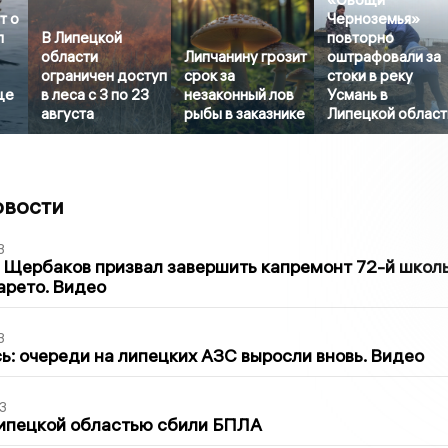
т о
Черноземья»
л
В Липецкой
повторно
области
Липчанину грозит
оштрафовали за
ограничен доступ
срок за
стоки в реку
ще
в леса с 3 по 23
незаконный лов
Усмань в
августа
рыбы в заказнике
Липецкой област
овости
3
 Щербаков призвал завершить капремонт 72-й школ
арето. Видео
3
ь: очереди на липецких АЗС выросли вновь. Видео
3
Липецкой областью сбили БПЛА