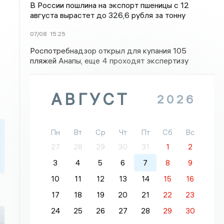
В России пошлина на экспорт пшеницы с 12
августа вырастет до 326,6 рубля за тонну
07/08
15:25
Роспотребнадзор открыл для купания 105
пляжей Анапы, еще 4 проходят экспертизу
АВГУСТ
2026
Пн
Вт
Ср
Чт
Пт
Сб
Вс
27
28
29
30
31
1
2
3
4
5
6
7
8
9
10
11
12
13
14
15
16
17
18
19
20
21
22
23
24
25
26
27
28
29
30