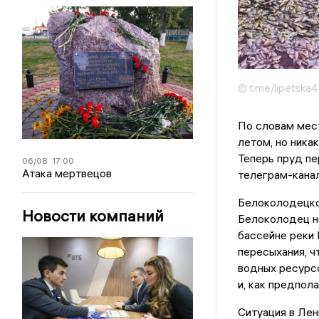
© t.me/lipetska4
По словам мес
летом, но ника
Теперь пруд пе
06/08
17:00
Атака мертвецов
телеграм-кана
Белоколодецко
Новости компаний
Белоколодец не
бассейне реки 
пересыхания, ч
водных ресурс
и, как предпол
Ситуация в Лен