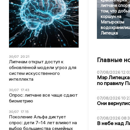
липчане споря
том, что добы
коршун на
Матырском
водохранили
Липецка
30/07
20:21
Главные н
Липчнам открыт доступ к
обновлённой модели угроз для
07/08/2026 12:0
систем искусственного
Мэр Липецка
интеллекта
по правилу П
30/07
17:43
Опрос: липчане все чаще сдают
07/08/2026 10:2
биометрию
Они вернулис
30/07
17:15
Поколение Альфа диктует
07/08/2026 08:3
спрос: дети 7–14 лет влияют на
В небе над 
выбор большинства семейных