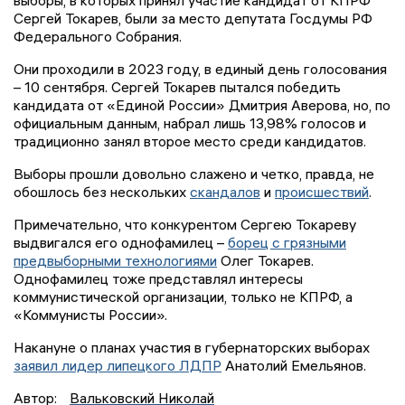
выборы, в которых принял участие кандидат от КПРФ
Сергей Токарев, были за место депутата Госдумы РФ
Федерального Собрания.
Они проходили в 2023 году, в единый день голосования
– 10 сентября. Сергей Токарев пытался победить
кандидата от «Единой России» Дмитрия Аверова, но, по
официальным данным, набрал лишь 13,98% голосов и
традиционно занял второе место среди кандидатов.
Выборы прошли довольно слажено и четко, правда, не
обошлось без нескольких
скандалов
и
происшествий
.
Примечательно, что конкурентом Сергею Токареву
выдвигался его однофамилец –
борец с грязными
предвыборными технологиями
Олег Токарев.
Однофамилец тоже представлял интересы
коммунистической организации, только не КПРФ, а
«Коммунисты России».
Накануне о планах участия в губернаторских выборах
заявил лидер липецкого ЛДПР
Анатолий Емельянов.
Автор:
Вальковский Николай