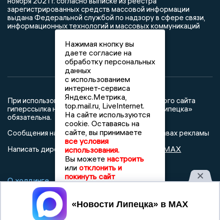
ноября 2021 г. согласно выписке из реестра
зарегистрированных средств массовой информации
выдана Федеральной службой по надзору в сфере связи,
информационных технологий и массовых коммуникаций
Нажимая кнопку вы
даете согласие на
обработку персональных
данных
с использованием
интернет-сервиса
Яндекс.Метрика,
При использовании любого материала с данного сайта
top.mail.ru, LiveInternet.
гиперссылка на Сетевое издание «Новости Липецка»
На сайте используются
обязательна.
cookie. Оставаясь на
сайте, вы принимаете
Сообщения на сером фоне размещены на правах рекламы
все условия
@mazov
MAX
Написать директору в телеграм
или
использования.
Вы можете
настроить
или
отклонить и
покинуть сайт
О холдинге
Вакансии
Реклама
Дежурный по новостям
Принять