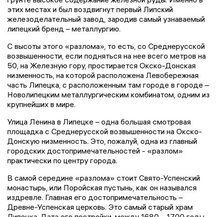
этих местах и был воздвигнут первый Липский
железоделательный завод, зародив самый узнаваемый
липецкий бренд – металлургию.
С высоты этого «разлома», то есть, со Среднерусской
возвышенности, если подняться на нее всего метров на
50, на Железную гору, простирается Окско-Донская
низменность, на которой расположена Левобережная
часть Липецка, с расположенным там городе в городе –
Новолипецким металлургическим комбинатом, одним из
крупнейших в мире.
Улица Ленина в Липецке – одна большая смотровая
площадка с Среднерусской возвышенности на Окско-
Донскую низменность. Это, пожалуй, одна из главный
городских достопримечательностей - «разлом»
практически по центру города.
В самой середине «разлома» стоит Свято-Успенский
монастырь, или Поройская пустынь, как он назывался
издревле. Главная его достопримечательность –
Древне-Успенская церковь. Это самый старый храм
Липецка. Дата его постройки, между 1680 – 1700 годы.