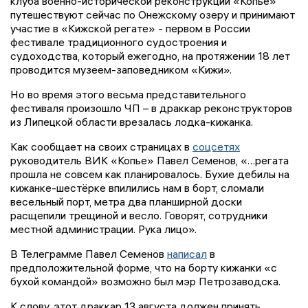
клуба военно-исторической реконструкции «Копье»
путешествуют сейчас по Онежскому озеру и принимают
участие в «Кижской регате» - первом в России
фестивале традиционного судостроения и
судоходства, который ежегодно, на протяжении 18 лет
проводится музеем-заповедником «Кижи».
Но во время этого весьма представительного
фестиваля произошло ЧП – в драккар реконструкторов
из Липецкой области врезалась лодка-кижанка.
Как сообщает на своих страницах в
соцсетях
руководитель ВИК «Копье» Павел Семенов, «…регата
прошла не совсем как планировалось. Бухие дебилы на
кижанке-шестёрке впилились нам в борт, сломали
весельный порт, метра два планширной доски
расщепили трещиной и весло. Говорят, сотрудники
местной администрации. Рука лицо».
В Телеграмме Павел Семенов
написал
в
предположительной форме, что на борту кижанки «с
бухой командой» возможно был мэр Петрозаводска.
К слову, этот драккар 13 августа должен принять