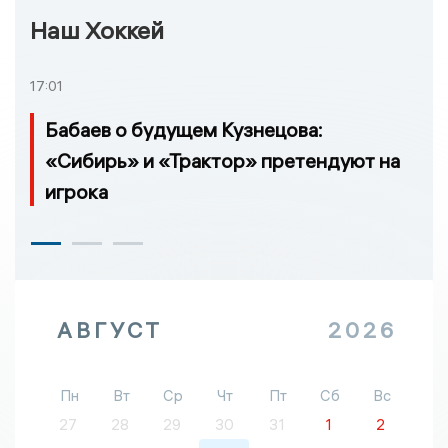
Наш Хоккей
17:01
Бабаев о будущем Кузнецова:
«Сибирь» и «Трактор» претендуют на
игрока
АВГУСТ
2026
Пн
Вт
Ср
Чт
Пт
Сб
Вс
27
28
29
30
31
1
2