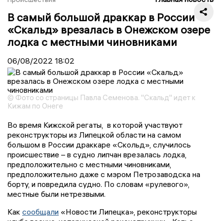
В самый большой драккар в России
«Скальд» врезалась в Онежском озере
лодка с местными чиновниками
06/08/2022
18:02
© Фото со страницы Павла Семенова. "Скальд" идет к
Кижам по Онеге
Во время Кижской регаты, в которой участвуют
реконструкторы из Липецкой области на самом
большом в России драккаре «Скольд», случилось
происшествие – в судно липчан врезалась лодка,
предположительно с местными чиновниками,
предположительно даже с мэром Петрозаводска на
борту, и повредила судно. По словам «рулевого»,
местные были нетрезвыми.
Как
сообщали
«Новости Липецка», реконструкторы