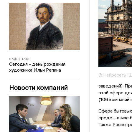
05/08
17:00
Сегодня - день рождения
художника Ильи Репина
© Нейросеть "
заведений). Пр
Новости компаний
этой сфере де
(106 компаний в
Сфера бытовых 
среде – в мае 
Также Роспотре