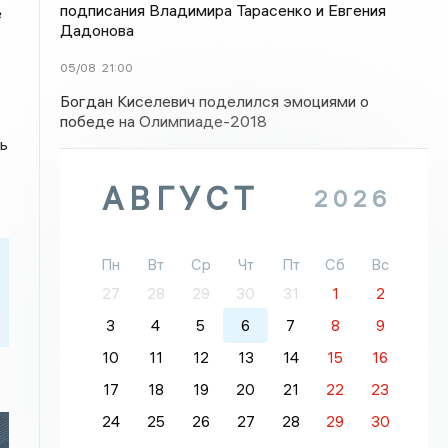
подписания Владимира Тарасенко и Евгения
е
Дадонова
05/08
21:00
Богдан Киселевич поделился эмоциями о
победе на Олимпиаде-2018
ь
АВГУСТ
2026
Пн
Вт
Ср
Чт
Пт
Сб
Вс
27
28
29
30
31
1
2
3
4
5
6
7
8
9
10
11
12
13
14
15
16
17
18
19
20
21
22
23
24
25
26
27
28
29
30