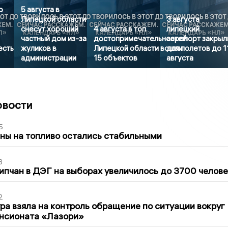
о
5 августа в
Липецкой области
3 августа
снесут хороший
4 августа в топ
липецкий
частный дом из-за
достопримечательностей
аэропорт закрыл
есть
жуликов в
Липецкой области вошли
для полетов до 1
администрации
15 объектов
августа
овости
5
ны на топливо остались стабильными
3
ипчан в ДЭГ на выборах увеличилось до 3700 челове
2
ра взяла на контроль обращение по ситуации вокруг
ансионата «Лазори»