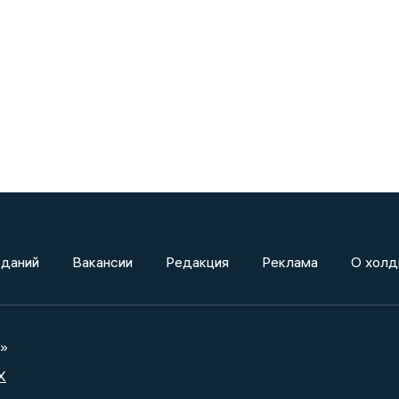
зданий
Вакансии
Редакция
Реклама
О холд
а»
X