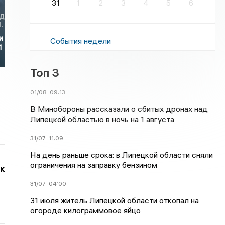
31
1
2
3
4
5
6
и
События недели
1
Топ 3
01/08
09:13
В Минобороны рассказали о сбитых дронах над
Липецкой областью в ночь на 1 августа
31/07
11:09
На день раньше срока: в Липецкой области сняли
ограничения на заправку бензином
к
31/07
04:00
31 июля житель Липецкой области откопал на
огороде килограммовое яйцо