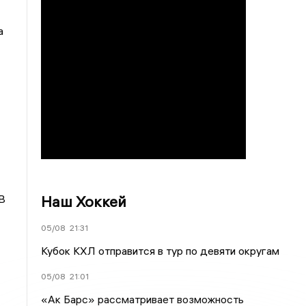
а
Наш Хоккей
В
05/08
21:31
Кубок КХЛ отправится в тур по девяти округам
05/08
21:01
«Ак Барс» рассматривает возможность