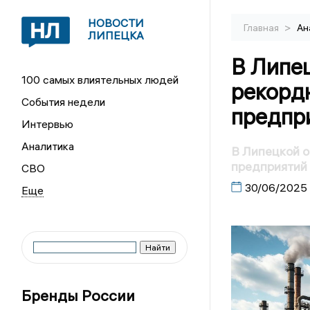
НОВОСТИ
>
Главная
Ан
ЛИПЕЦКА
В Липе
100 самых влиятельных людей
рекорд
События недели
предпр
Интервью
Аналитика
В Липецкой о
предприятий
СВО
30/06/2025
Бренды России