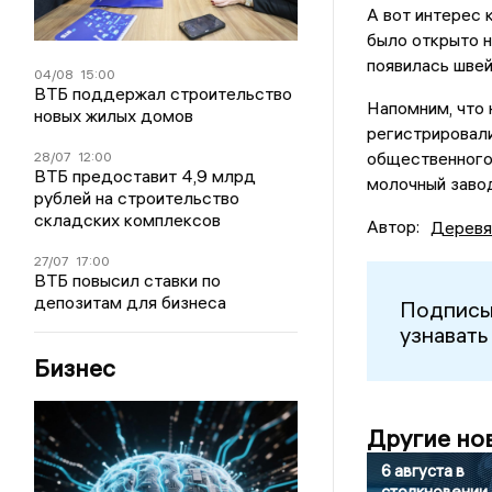
А вот интерес 
было открыто н
появилась швей
04/08
15:00
ВТБ поддержал строительство
Напомним, что 
новых жилых домов
регистрировали
общественного 
28/07
12:00
ВТБ предоставит 4,9 млрд
молочный завод
рублей на строительство
складских комплексов
Автор:
Деревя
27/07
17:00
ВТБ повысил ставки по
депозитам для бизнеса
Подписы
узнавать
Бизнес
Другие но
6 августа в
столкновении