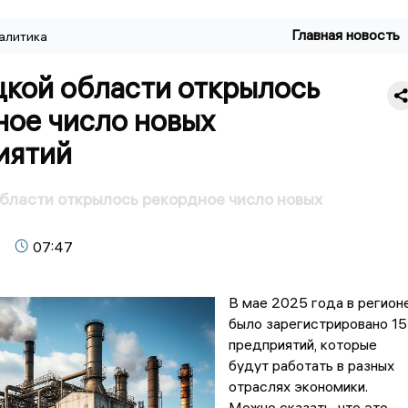
Главная новость
алитика
цкой области открылось
ное число новых
иятий
бласти открылось рекордное число новых
07:47
В мае 2025 года в регион
было зарегистрировано 1
предприятий, которые
будут работать в разных
отраслях экономики.
Можно сказать, что это