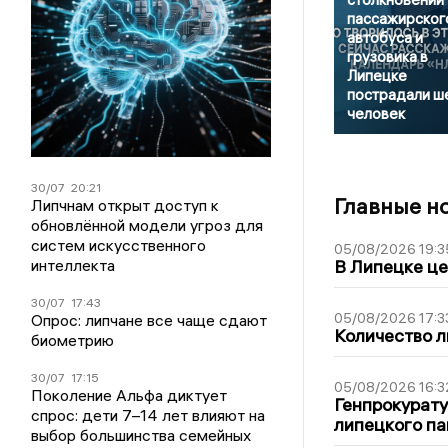
пассажирског
автобуса и
грузовика в
Липецке
пострадали ш
человек
30/07
20:21
Главные н
Липчнам открыт доступ к
обновлённой модели угроз для
систем искусственного
05/08/2026 19:3
В Липецке це
интеллекта
30/07
17:43
05/08/2026 17:3
Опрос: липчане все чаще сдают
Количество л
биометрию
30/07
17:15
05/08/2026 16:3
Поколение Альфа диктует
Генпрокурату
спрос: дети 7–14 лет влияют на
липецкого п
выбор большинства семейных