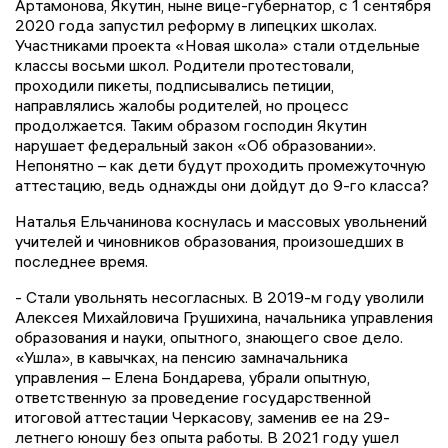
Артамонова, Якутин, ныне вице-губернатор, с 1 сентября
2020 года запустил реформу в липецких школах.
Участниками проекта «Новая школа» стали отдельные
классы восьми школ. Родители протестовали,
проходили пикеты, подписывались петиции,
направлялись жалобы родителей, но процесс
продолжается. Таким образом господин Якутин
нарушает федеральный закон «Об образовании».
Непонятно – как дети будут проходить промежуточную
аттестацию, ведь однажды они дойдут до 9-го класса?
Наталья Ельчанинова коснулась и массовых увольнений
учителей и чиновников образования, произошедших в
последнее время.
- Стали увольнять несогласных. В 2019-м году уволили
Алексея Михайловича Грушихина, начальника управления
образования и науки, опытного, знающего свое дело.
«Ушла», в кавычках, на пенсию замначальника
управления – Елена Бондарева, убрали опытную,
ответственную за проведение государственной
итоговой аттестации Черкасову, заменив ее на 29-
летнего юношу без опыта работы. В 2021 году ушел