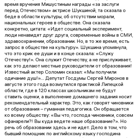
время вручения Мишустиным награды «за заслуги
перед Отечеством» актрисе Шукшиной, та сказала о
беде в области культуры, об отсутствии морали,
национальных героев в обществе. Она сказала
конкретно, цитата: «Идет социальный эксперимент,
люди ненавидят друг друга, современные войны в СМИ,
здравоохранении, образовании. Но, в то же время, есть
запрос в обществе на культуру». Шукшина упомянула,
что это крик ее души и в конце сказала: «Служу
Отечеству!». Она служит Отечеству, а не прислуживает,
как это делают местные руководители от образования!
Известный актер Соломин сказал: «Мы получили
одичание душ!»… Депутат Госдумы Сергей Миронов в
августе этого года возмутился практикой Липецкой
области, где в 120 классах школьникам не будут
ставить оценки, а выполнение домашнего задания носит
рекомендательный характер. Это, как говорят чиновники
от образования – гуманная педагогика. Он обращается
ко всему обществу: «Вы что, господа чиновники, совсем
офанарели?! Вы куда ведете наше образование?». Но
речь об образовании здесь и не идет. Дело в том, что
бывший помощник по английскому языку господина