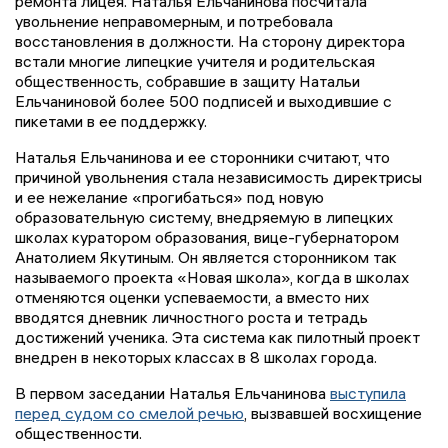
ремонта лицея. Наталья Ельчанинова посчитала
увольнение неправомерным, и потребовала
восстановления в должности. На сторону директора
встали многие липецкие учителя и родительская
общественность, собравшие в защиту Натальи
Ельчаниновой более 500 подписей и выходившие с
пикетами в ее поддержку.
Наталья Ельчанинова и ее сторонники считают, что
причиной увольнения стала независимость директрисы
и ее нежелание «прогибаться» под новую
образовательную систему, внедряемую в липецких
школах куратором образования, вице-губернатором
Анатолием Якутиным. Он является сторонником так
называемого проекта «Новая школа», когда в школах
отменяются оценки успеваемости, а вместо них
вводятся дневник личностного роста и тетрадь
достижений ученика. Эта система как пилотный проект
внедрен в некоторых классах в 8 школах города.
В первом заседании Наталья Ельчанинова
выступила
перед судом со смелой речью
, вызвавшей восхищение
общественности.