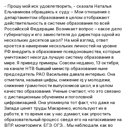
- Прошу мой иск удовлетворить, - сказала Наталья
Ельчанинова обращаясь к суду. – Мои отношения с
департаментом образования в целом отображают
действительность в системе образования по всей
Российской Федерации. Возникает вопрос – какое дело
губернатору и его заместителя до директора одной из
нескольких десятков школ? На мой взгляд, ответ
кроется в намерении нескольких личностей на уровне
РФ внедрить в образование псевдоновшества, которые
уничтожают некогда лучшую систему образования в
мире. Я приведу примеры. Совсем недавно, 13 октября,
на канале НТВ бывший министр образования ныне
председатель РАО Васильева давала интервью. Она
отметила, называя цифры, снижение iq у молодежи,
снижение грамотности выпускников школ, и в целом
качество образования. Ученые считают, что это связано
с дистанционным обучением и поголовной
цифровизацией. Она упомянула тот факт, что даже на
Западе ценят труды Макаренко, используют их в
работе, в то время как у нас думают, как упростить
образовательный процесс сведя его на натаскивание на
ВПР, мониторинги, ЕГЭ, ОГЭ… Мы наблюдали, как во