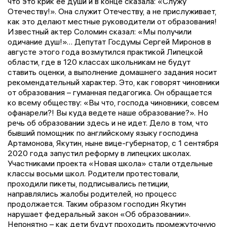
что это крик ее души и в конце сказала: «Служу
Отечеству!». Она служит Отечеству, а не прислуживает,
как это делают местные руководители от образования!
Известный актер Соломин сказал: «Мы получили
одичание душ!»… Депутат Госдумы Сергей Миронов в
августе этого года возмутился практикой Липецкой
области, где в 120 классах школьникам не будут
ставить оценки, а выполнение домашнего задания носит
рекомендательный характер. Это, как говорят чиновники
от образования – гуманная педагогика. Он обращается
ко всему обществу: «Вы что, господа чиновники, совсем
офанарели?! Вы куда ведете наше образование?». Но
речь об образовании здесь и не идет. Дело в том, что
бывший помощник по английскому языку господина
Артамонова, Якутин, ныне вице-губернатор, с 1 сентября
2020 года запустил реформу в липецких школах.
Участниками проекта «Новая школа» стали отдельные
классы восьми школ. Родители протестовали,
проходили пикеты, подписывались петиции,
направлялись жалобы родителей, но процесс
продолжается. Таким образом господин Якутин
нарушает федеральный закон «Об образовании».
Непонятно – как дети будут проходить промежуточную