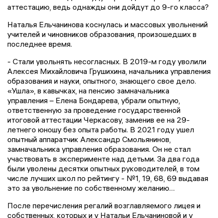
аттестацию, ведь однажды они дойдут до 9-го класса?
Наталья Ельчанинова коснулась и массовых увольнений
учителей и чиновников образования, произошедших в
последнее время.
- Стали увольнять несогласных. В 2019-м году уволили
Алексея Михайловича Грушихина, начальника управления
образования и науки, опытного, знающего свое дело.
«Ушла», в кавычках, на пенсию замначальника
управления – Елена Бондарева, убрали опытную,
ответственную за проведение государственной
итоговой аттестации Черкасову, заменив ее на 29-
летнего юношу без опыта работы. В 2021 году ушел
опытный аппаратчик Александр Смольянинов,
замначальника управления образования. Он не стал
участвовать в эксперименте над детьми. За два года
были уволены десятки опытных руководителей, в том
числе лучших школ по рейтингу - №1, 19, 68, 69 выдавая
это за увольнение по собственному желанию…
После перечисления регалий возглавляемого лицея и
собственных, которых и у Натальи Ельчаниновой и у