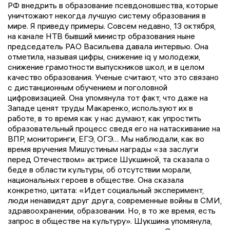
РФ внедрить в образование псевдоновшества, которые
уничтожают некогда лучшую систему образования в
мире. Я приведу примеры. Совсем недавно, 13 октября,
на канале НТВ бывший министр образования ныне
председатель РАО Васильева давала интервью. Она
отметила, называя цифры, снижение iq у молодежи,
снижение грамотности выпускников школ, и в целом
качество образования. Ученые считают, что это связано
с дистанционным обучением и поголовной
цифровизацией. Она упомянула тот факт, что даже на
Западе ценят труды Макаренко, используют их в
работе, в то время как у нас думают, как упростить
образовательный процесс сведя его на натаскивание на
ВПР, мониторинги, ЕГЭ, ОГЭ… Мы наблюдали, как во
время вручения Мишустиным награды «за заслуги
перед Отечеством» актрисе Шукшиной, та сказала о
беде в области культуры, об отсутствии морали,
национальных героев в обществе. Она сказала
конкретно, цитата: «Идет социальный эксперимент,
люди ненавидят друг друга, современные войны в СМИ,
здравоохранении, образовании. Но, в то же время, есть
запрос в обществе на культуру». Шукшина упомянула,