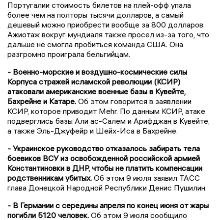
Португалии стоимость билетов на плей-офф упала
более чем на полторы тысячи долларов, а самый
дешевый можно приобрести вообще за 800 долларов.
Ажиотаж вокруг мундиаля также просел из-за того, что
дальше не смогла пробиться команда США. Она
разгромно проиграла бельгийцам.
- Военно-морские и воздушно-космические силы
Корпуса стражей исламской революции (КСИР)
атаковали американские военные базы в Кувейте,
Бахрейне и Катаре.
Об этом говорится в заявлении
КСИР, которое приводит Mehr. По данным КСИР, атаке
подверглись базы Али ас-Салем и Арифджан в Кувейте,
а также Эль-Джуфейр и Шейх-Иса в Бахрейне.
- Украинское руководство отказалось забирать тела
боевиков ВСУ из освобожденной российской армией
Константиновки в ДНР, чтобы не платить компенсации
родственникам убитых.
Об этом 9 июля заявил ТАСС
глава Донецкой Народной Республики Денис Пушилин.
- В Германии с середины апреля по конец июня от жары
погибли 5120 человек.
Об этом 9 июля сообщило