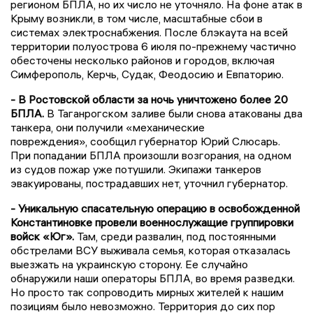
регионом БПЛА, но их число не уточняло. На фоне атак в
Крыму возникли, в том числе, масштабные сбои в
системах электроснабжения. После блэкаута на всей
территории полуострова 6 июля по-прежнему частично
обесточены несколько районов и городов, включая
Симферополь, Керчь, Судак, Феодосию и Евпаторию.
- В Ростовской области за ночь уничтожено более 20
БПЛА.
В Таганрогском заливе были снова атакованы два
танкера, они получили «механические
повреждения», сообщил губернатор Юрий Слюсарь.
При попадании БПЛА произошли возгорания, на одном
из судов пожар уже потушили. Экипажи танкеров
эвакуированы, пострадавших нет, уточнил губернатор.
- Уникальную спасательную операцию в освобожденной
Константиновке провели военнослужащие группировки
войск «Юг».
Там, среди развалин, под постоянными
обстрелами ВСУ выживала семья, которая отказалась
выезжать на украинскую сторону. Ее случайно
обнаружили наши операторы БПЛА, во время разведки.
Но просто так сопроводить мирных жителей к нашим
позициям было невозможно. Территория до сих пор