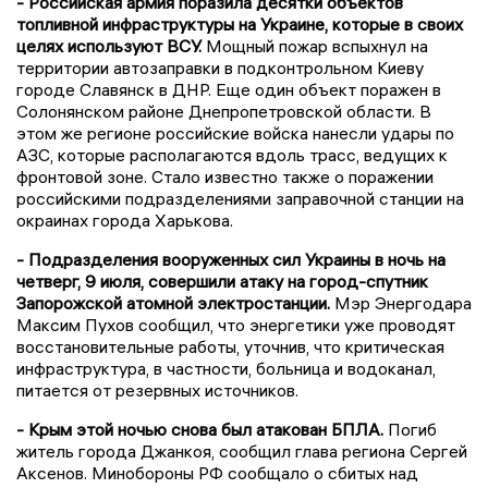
- Российская армия поразила десятки объектов
топливной инфраструктуры на Украине, которые в своих
целях используют ВСУ.
Мощный пожар вспыхнул на
территории автозаправки в подконтрольном Киеву
городе Славянск в ДНР. Еще один объект поражен в
Солонянском районе Днепропетровской области. В
этом же регионе российские войска нанесли удары по
АЗС, которые располагаются вдоль трасс, ведущих к
фронтовой зоне. Стало известно также о поражении
российскими подразделениями заправочной станции на
окраинах города Харькова.
- Подразделения вооруженных сил Украины в ночь на
четверг, 9 июля, совершили атаку на город-спутник
Запорожской атомной электростанции.
Мэр Энергодара
Максим Пухов сообщил, что энергетики уже проводят
восстановительные работы, уточнив, что критическая
инфраструктура, в частности, больница и водоканал,
питается от резервных источников.
- Крым этой ночью снова был атакован БПЛА.
Погиб
житель города Джанкоя, сообщил глава региона Сергей
Аксенов. Минобороны РФ сообщало о сбитых над