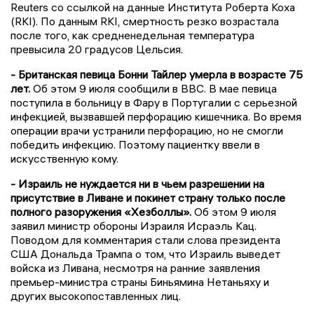
Reuters со ссылкой на данные Института Роберта Коха
(RKI). По данным RKI, смертность резко возрастала
после того, как средненедельная температура
превысила 20 градусов Цельсия.
- Британская певица Бонни Тайлер умерла в возрасте 75
лет.
Об этом 9 июля сообщили в BBС. В мае певица
поступила в больницу в Фару в Португалии с серьезной
инфекцией, вызвавшей перфорацию кишечника. Во время
операции врачи устранили перфорацию, но не смогли
победить инфекцию. Поэтому пациентку ввели в
искусственную кому.
- Израиль не нуждается ни в чьем разрешении на
присутствие в Ливане и покинет страну только после
полного разоружения «Хезболлы».
Об этом 9 июля
заявил министр обороны Израиля Исраэль Кац.
Поводом для комментария стали слова президента
США Дональда Трампа о том, что Израиль выведет
войска из Ливана, несмотря на ранние заявления
премьер-министра страны Биньямина Нетаньяху и
других высокопоставленных лиц.