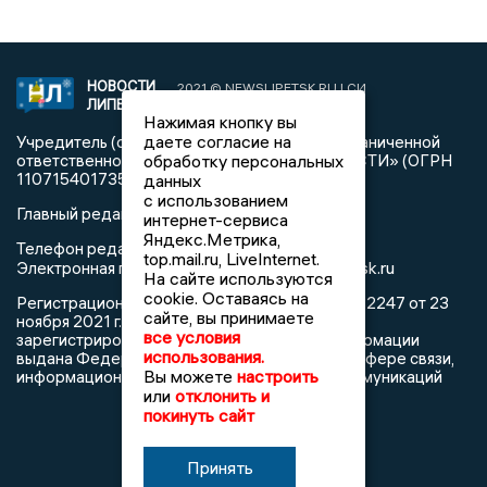
НОВОСТИ
2021 © NEWSLIPETSK.RU | СИ
ЛИПЕЦКА
«Новости Липецка»
Нажимая кнопку вы
даете согласие на
Учредитель (соучредители): Общество с ограниченной
обработку персональных
ответственностью «РЕГИОНАЛЬНЫЕ НОВОСТИ» (ОГРН
1107154017354)
данных
с использованием
Главный редактор: Герцог Е.Г.
интернет-сервиса
Яндекс.Метрика,
Телефон редакции: +7 903 699 9427
top.mail.ru, LiveInternet.
info@newslipetsk.ru
Электронная почта редакции:
На сайте используются
cookie. Оставаясь на
Регистрационный номер: серия Эл № ФС77-82247 от 23
сайте, вы принимаете
ноября 2021 г. согласно выписке из реестра
все условия
зарегистрированных средств массовой информации
использования.
выдана Федеральной службой по надзору в сфере связи,
Вы можете
настроить
информационных технологий и массовых коммуникаций
или
отклонить и
покинуть сайт
Принять