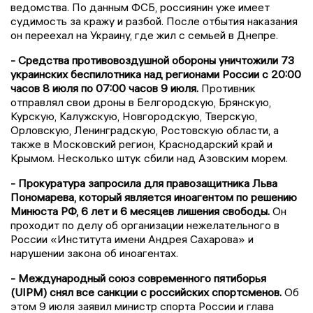
ведомства. По данным ФСБ, россиянин уже имеет
судимость за кражу и разбой. После отбытия наказания
он переехал на Украину, где жил с семьей в Днепре.
- Средства противовоздушной обороны уничтожили 73
украинских беспилотника над регионами России с 20:00
часов 8 июля по 07:00 часов 9 июля.
Противник
отправлял свои дроны в Белгородскую, Брянскую,
Курскую, Калужскую, Новгородскую, Тверскую,
Орловскую, Ленинградскую, Ростовскую области, а
также в Московский регион, Краснодарский край и
Крымом. Несколько штук сбили над Азовским морем.
- Прокуратура запросила для правозащитника Льва
Пономарева, который является иноагентом по решению
Минюста РФ, 6 лет и 6 месяцев лишения свободы.
Он
проходит по делу об организации нежелательного в
России «Института имени Андрея Сахарова» и
нарушении закона об иноагентах.
- Международный союз современного пятиборья
(UIPM) снял все санкции с российских спортсменов.
Об
этом 9 июля заявил министр спорта России и глава