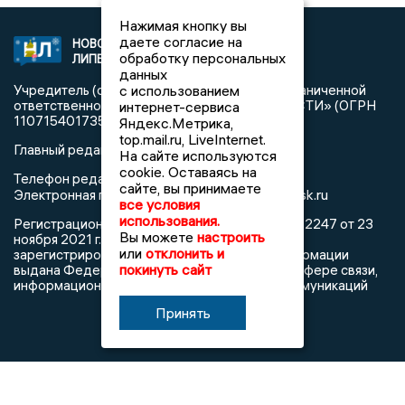
Нажимая кнопку вы
даете согласие на
НОВОСТИ
2021 © NEWSLIPETSK.RU | СИ
обработку персональных
ЛИПЕЦКА
«Новости Липецка»
данных
Учредитель (соучредители): Общество с ограниченной
с использованием
ответственностью «РЕГИОНАЛЬНЫЕ НОВОСТИ» (ОГРН
интернет-сервиса
1107154017354)
Яндекс.Метрика,
top.mail.ru, LiveInternet.
Главный редактор: Герцог Е.Г.
На сайте используются
cookie. Оставаясь на
Телефон редакции: +7 903 699 9427
сайте, вы принимаете
info@newslipetsk.ru
Электронная почта редакции:
все условия
использования.
Регистрационный номер: серия Эл № ФС77-82247 от 23
Вы можете
настроить
ноября 2021 г. согласно выписке из реестра
или
отклонить и
зарегистрированных средств массовой информации
покинуть сайт
выдана Федеральной службой по надзору в сфере связи,
информационных технологий и массовых коммуникаций
Принять