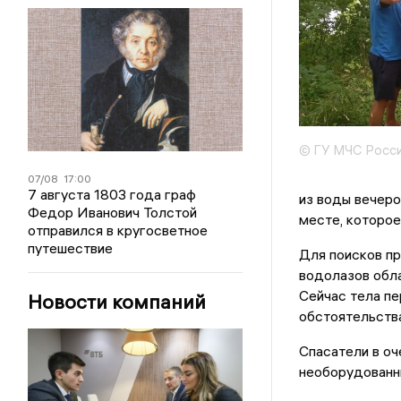
© ГУ МЧС Росси
07/08
17:00
7 августа 1803 года граф
из воды вечеро
Федор Иванович Толстой
месте, которое
отправился в кругосветное
путешествие
Для поисков пр
водолазов обл
Сейчас тела пе
Новости компаний
обстоятельства
Спасатели в оч
необорудованны