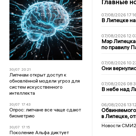
Главные н
07/08/2026 17:1
В Липецке на
07/08/2026 12:0
Мэр Липецка
по правилу П
07/08/2026 10:2
Они вернулис
30/07
20:21
Липчнам открыт доступ к
обновлённой модели угроз для
07/08/2026 08:3
систем искусственного
В небе над 
интеллекта
30/07
17:43
06/08/2026 13:1
Опрос: липчане все чаще сдают
Обвиняемого 
биометрию
в Липецке, о
Новости СМИ
30/07
17:15
Поколение Альфа диктует