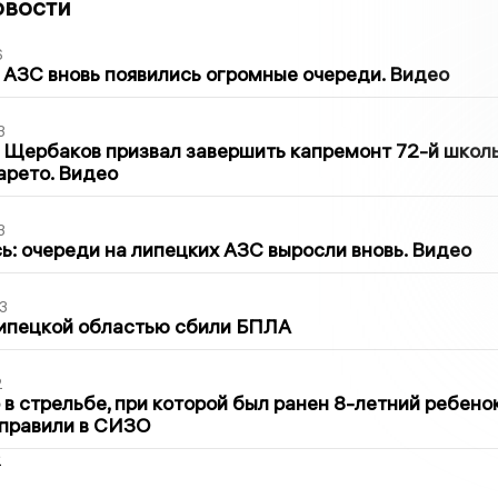
овости
6
 АЗС вновь появились огромные очереди. Видео
3
 Щербаков призвал завершить капремонт 72-й школ
арето. Видео
3
ь: очереди на липецких АЗС выросли вновь. Видео
3
Липецкой областью сбили БПЛА
2
в стрельбе, при которой был ранен 8-летний ребено
тправили в СИЗО
2