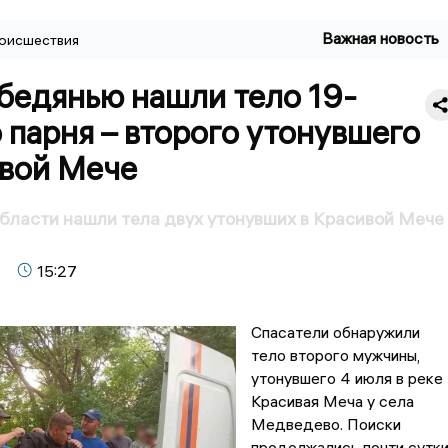
Важная новость
оисшествия
бедянью нашли тело 19-
 парня – второго утонувшего
ивой Мече
бласти нашли тела двух утонувших в Красивой Мече
15:27
Спасатели обнаружили
тело второго мужчины,
утонувшего 4 июля в реке
Красивая Меча у села
Медведево. Поиски
продолжались почти сутки