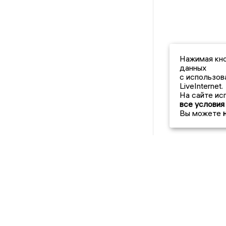
Нажимая кно
данных
с использов
LiveInternet.
На сайте ис
все условия
Вы можете