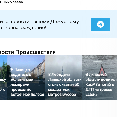
я Николаева
йте новости нашему Дежурному –
е вознаграждение!
вости Происшествия
В Липецке
водитель с
В Лебедяни
В Липецкой
вку
«блатными»
Липецкой области
области водител
номерами
огонь охватил 50
КамАЗа погиб в
ого
проехал по
квадратных
ДТП на трассе
встречной полосе
метров мусора
«Дон»