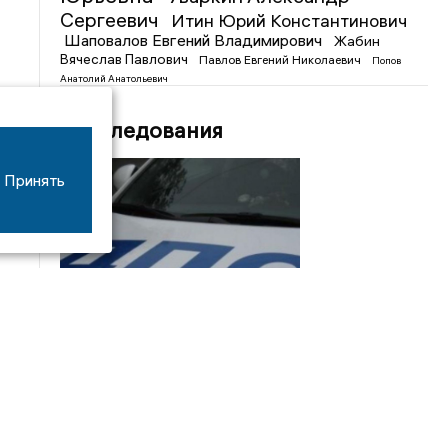
Сергеевич
Итин Юрий Константинович
Шаповалов Евгений Владимирович
Жабин
Вячеслав Павлович
Павлов Евгений Николаевич
Попов
Анатолий Анатольевич
Расследования
Принять
08/06
17:53
16-летний мотоциклист оказался в больнице
после столкновения с «ГАЗом» под Добрым