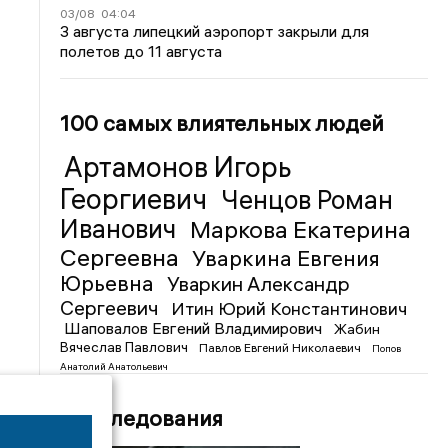
03/08
04:04
3 августа липецкий аэропорт закрыли для
полетов до 11 августа
100 самых влиятельных людей
Артамонов Игорь
Георгиевич
Ченцов Роман
Иванович
Маркова Екатерина
Сергеевна
Уваркина Евгения
Юрьевна
Уваркин Александр
Сергеевич
Итин Юрий Константинович
Шаповалов Евгений Владимирович
Жабин
Вячеслав Павлович
Павлов Евгений Николаевич
Попов
Анатолий Анатольевич
Расследования