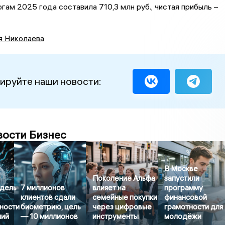
огам 2025 года составила 710,3 млн руб., чистая прибыль –
я Николаева
ируйте наши новости:
вости Бизнес
В Москве
Поколение Альфа
запустили
дель
7 миллионов
влияет на
программу
клиентов сдали
семейные покупки
финансовой
ности
биометрию, цель
через цифровые
грамотности для
ний
— 10 миллионов
инструменты
молодёжи