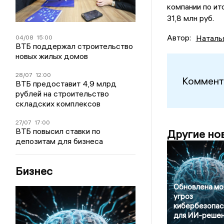
компании по ит
31,8 млн руб.
Автор:
Наталь
04/08
15:00
ВТБ поддержал строительство
новых жилых домов
28/07
12:00
Коммент
ВТБ предоставит 4,9 млрд
рублей на строительство
складских комплексов
27/07
17:00
ВТБ повысил ставки по
Другие но
депозитам для бизнеса
Бизнес
Обновлена мо
угроз
кибербезопас
для ИИ-реше