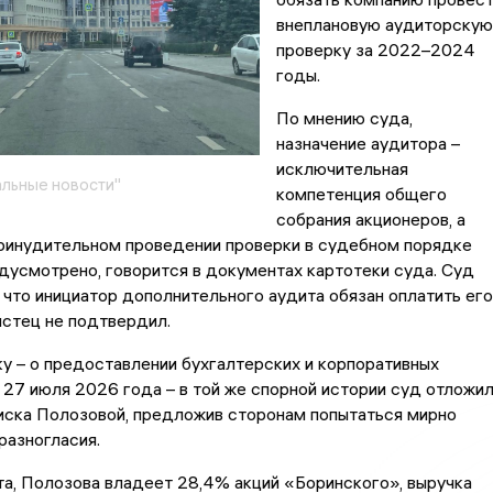
внеплановую аудиторскую
проверку за 2022–2024
годы.
По мнению суда,
назначение аудитора –
исключительная
льные новости"
компетенция общего
собрания акционеров, а
принудительном проведении проверки в судебном порядке
дусмотрено, говорится в документах картотеки суда. Суд
 что инициатор дополнительного аудита обязан оплатить его
истец не подтвердил.
у – о предоставлении бухгалтерских и корпоративных
27 июля 2026 года – в той же спорной истории суд отложи
иска Полозовой, предложив сторонам попытаться мирно
разногласия.
а, Полозова владеет 28,4% акций «Боринского», выручка