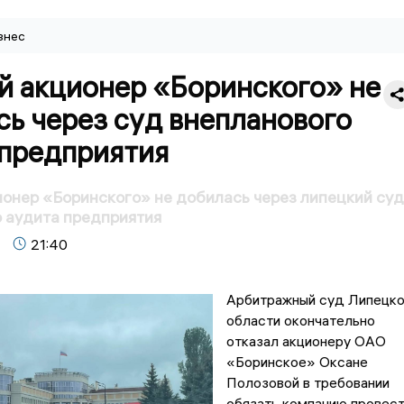
знес
й акционер «Боринского» не
ь через суд внепланового
 предприятия
онер «Боринского» не добилась через липецкий суд
 аудита предприятия
21:40
Арбитражный суд Липецк
области окончательно
отказал акционеру ОАО
«Боринское» Оксане
Полозовой в требовании
обязать компанию провес