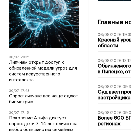
Главные н
06/08/2026 19:3
Красный уров
области
30/07
20:21
06/08/2026 13:1
Липчнам открыт доступ к
Обвиняемого 
обновлённой модели угроз для
в Липецке, о
систем искусственного
интеллекта
06/08/2026 09:
30/07
17:43
Суд ввел про
Опрос: липчане все чаще сдают
застройщика
биометрию
06/08/2026 09:0
30/07
17:15
Более 600 БП
Поколение Альфа диктует
регионах
спрос: дети 7–14 лет влияют на
выбор большинства семейных