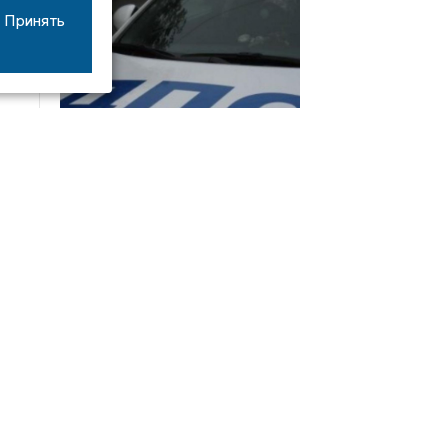
Принять
08/06
17:53
16-летний мотоциклист оказался в больнице
после столкновения с «ГАЗом» под Добрым
Интервью
21/07
19:03
Сергей Елманов: безопасность избирателей в
приоритете
14/06
22:21