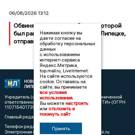
06/08/2026 13:12
Обвиняемого в стрельбе, при которой
был ранен 8-летний ребенок в Липецке,
Нажимая кнопку вы
даете согласие на
отправили в СИЗО
обработку персональных
данных
с использованием
интернет-сервиса
Яндекс.Метрика,
top.mail.ru, LiveInternet.
На сайте используются
cookie. Оставаясь на
НОВОСТИ
2021 © NEWSLIPETSK.RU | СИ
сайте, вы принимаете
ЛИПЕЦКА
«Новости Липецка»
все условия
Учредитель (соучредители): Общество с ограниченной
использования.
ответственностью «РЕГИОНАЛЬНЫЕ НОВОСТИ» (ОГРН
Вы можете
настроить
1107154017354)
или
отклонить и
покинуть сайт
Главный редактор: Герцог Е.Г.
Телефон редакции: +7 903 699 9427
Принять
info@newslipetsk.ru
Электронная почта редакции: