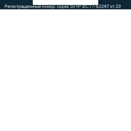
Регистрационный номер: серия Эл № ФС77-82247 от 23
ноября 2021 г. согласно выписке из реестра
зарегистрированных средств массовой информации
выдана Федеральной службой по надзору в сфере связи,
информационных технологий и массовых коммуникаций
При использовании любого материала с данного сайта
гиперссылка на Сетевое издание «Новости Липецка»
обязательна.
Сообщения на сером фоне размещены на правах рекламы
@mazov
MAX
Написать директору в телеграм
или
О холдинге
Вакансии
Реклама
Дежурный по новостям