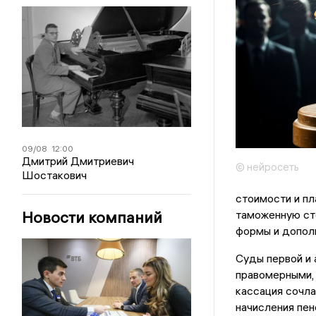
09/08
12:00
Дмитрий Дмитриевич
© нейросеть
Шостакович
стоимости и пл
Новости компаний
таможенную сто
формы и дополн
Суды первой и 
правомерными,
кассация сочла
начисления пен