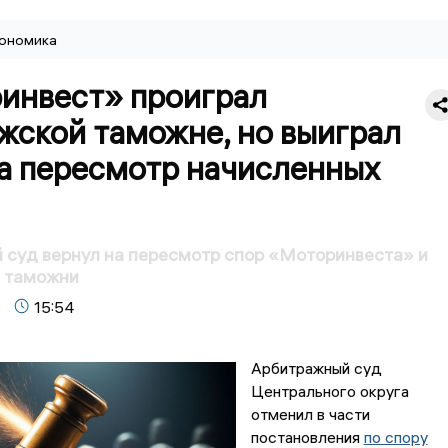
ономика
инвест» проиграл
жской таможне, но выиграл
на пересмотр начисленных
суд вернул на пересмотр спор «Моторинвеста» и
 таможни
15:54
Арбитражный суд
Центрального округа
отменил в части
постановления
по спору