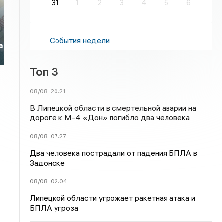
31
1
2
3
4
5
6
События недели
а
й
Топ 3
08/08
20:21
В Липецкой области в смертельной аварии на
дороге к М-4 «Дон» погибло два человека
08/08
07:27
Два человека пострадали от падения БПЛА в
Задонске
08/08
02:04
Липецкой области угрожает ракетная атака и
БПЛА угроза