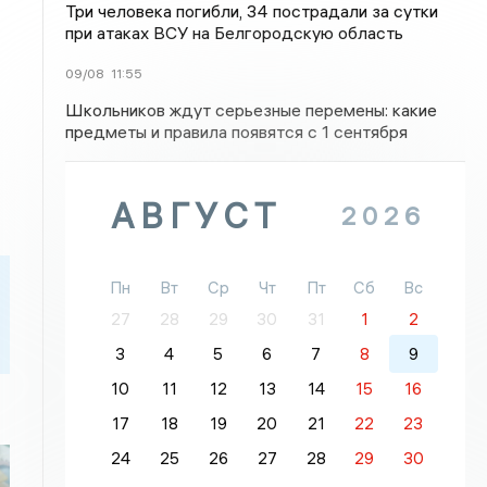
Три человека погибли, 34 пострадали за сутки
при атаках ВСУ на Белгородскую область
09/08
11:55
Школьников ждут серьезные перемены: какие
предметы и правила появятся с 1 сентября
АВГУСТ
2026
Пн
Вт
Ср
Чт
Пт
Сб
Вс
27
28
29
30
31
1
2
3
4
5
6
7
8
9
10
11
12
13
14
15
16
17
18
19
20
21
22
23
24
25
26
27
28
29
30