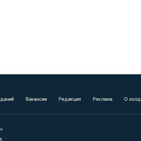
зданий
Вакансии
Редакция
Реклама
О холд
а»
X