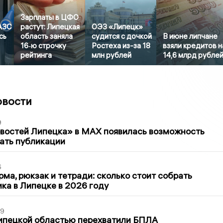
Зарплаты в ЦФО
 АЗС
растут: Липецкая
ОЭЗ «Липецк»
сь
область заняла
судится с дочкой
В июне липчане
16‑ю строчку
Ростеха из-за 18
взяли кредитов н
рейтинга
млн рублей
14,6 млрд рубле
овости
9
овостей Липецка» в MAX появилась возможность
ать публикации
6
ма, рюкзак и тетради: сколько стоит собрать
ка в Липецке в 2026 году
39
ипецкой областью перехватили БПЛА