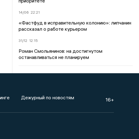
приоритете
14/06
22:21
«Фастфуд в исправительную колонию»: липчанин
рассказал о работе курьером
31/12
12:15
Роман Смольянинов: на достигнутом
останавливаться не планируем
инге
Дежурный по новостям
16+