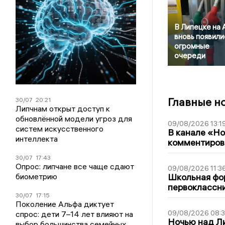
В Липецке на
вновь появили
огромные
очереди
Главные н
30/07
20:21
Липчнам открыт доступ к
обновлённой модели угроз для
09/08/2026 13:1
систем искусственного
В канале «Н
интеллекта
комментиров
30/07
17:43
Опрос: липчане все чаще сдают
09/08/2026 11:3
биометрию
Школьная фор
первоклассни
30/07
17:15
Поколение Альфа диктует
09/08/2026 08:
спрос: дети 7–14 лет влияют на
Ночью над Л
выбор большинства семейных