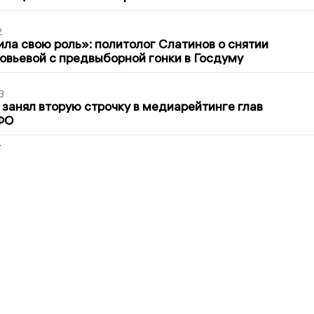
2
ла свою роль»: политолог Слатинов о снятии
овьевой с предвыборной гонки в Госдуму
3
занял вторую строчку в медиарейтинге глав
ФО
2