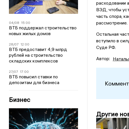
расходовании а
ВЭД, чтобы уст
часть спора, к
рассмотрение.
04/08
15:00
ВТБ поддержал строительство
новых жилых домов
Остальная част
вступило в сил
28/07
12:00
Суде РФ.
ВТБ предоставит 4,9 млрд
рублей на строительство
Автор:
Наталь
складских комплексов
27/07
17:00
ВТБ повысил ставки по
депозитам для бизнеса
Коммент
Бизнес
Другие но