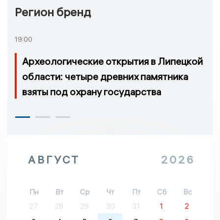
Регион бренд
19:00
Археологические открытия в Липецкой
области: четыре древних памятника
взяты под охрану государства
АВГУСТ
2026
Пн
Вт
Ср
Чт
Пт
Сб
Вс
27
28
29
30
31
1
2