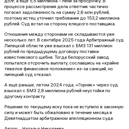
долг, а ещё 5,5 миллиона – пени за просрочку. В
процессе рассмотрения дела ответчик частично
погасил задолженность на сумму 2,6 млн рублей,
поэтому истец уточнил требования до 153,2 миллиона
рублей. Суд встал на сторону елецкого поставщика.
Отношения между сторонами не складываются уже
несколько лет. В сентябре 2025 года Арбитражный суд
Липецкой области уже взыскал с БМЗ 131 миллион
рублей по предыдущему договору поставки
известнякового щебня. Тогда белорусский завод
попытался отсрочить выплату, сославшись на «крайне
тяжелое финансовое положение» из-за санкций, но
липецкий суд отказал.
А ещё раньше, летом 2024 года, «Горняк» через суд
взыскал с БМЗ 2,8 миллиона рублей неустойки по
другому контракту.
Решение по текущему иску пока не вступило в законную
силу и может быть обжаловано в течение месяца в
Девятнадцатом арбитражном апелляционном суде.
Автор:
Наталья Николаева