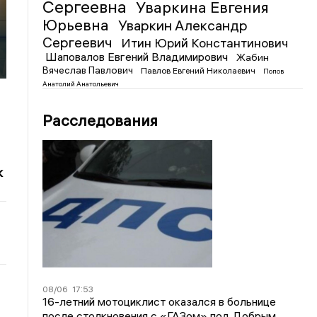
Сергеевна
Уваркина Евгения
Юрьевна
Уваркин Александр
Сергеевич
Итин Юрий Константинович
Шаповалов Евгений Владимирович
Жабин
Вячеслав Павлович
Павлов Евгений Николаевич
Попов
Анатолий Анатольевич
Расследования
к
08/06
17:53
16-летний мотоциклист оказался в больнице
после столкновения с «ГАЗом» под Добрым