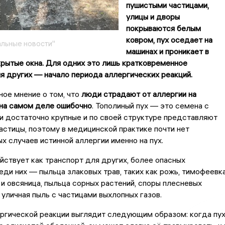
пушистыми частицами,
улицы и дворы
покрываются белым
ковром, пух оседает на
льные новости"
машинах и проникает в
рытые окна. Для одних это лишь кратковременное
я других — начало периода аллергических реакций.
ое мнение о том, что
люди страдают от аллергии на
 на самом деле ошибочно
. Тополиный пух — это семена с
и достаточно крупные и по своей структуре представляют
астицы, поэтому в медицинской практике почти нет
 случаев истинной аллергии именно на пух.
йствует как транспорт для других, более опасных
еди них — пыльца злаковых трав, таких как рожь, тимофеевка
 и овсяница, пыльца сорных растений, споры плесневых
е уличная пыль с частицами выхлопных газов.
ргической реакции выглядит следующим образом: когда пу