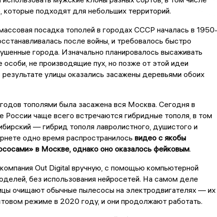
, которые подходят для небольших территорий.
массовая посадка тополей в городах СССР началась в 1950
осстанавливалась после войны, и требовалось быстро
рушенные города. Изначально планировалось высаживать
 особи, не производящие пух, но позже от этой идеи
 результате улицы оказались засажены деревьями обоих
 годов тополями была засажена вся Москва. Сегодня в
 России чаще всего встречаются гибридные тополя, в том
ибирский — гибрид тополя лавролистного, душистого и
ернете одно время распространилось
видео с якобы
ососами» в Москве, однако оно оказалось фейковым
.
компания Out Digital вручную, с помощью компьютерной
оделей, без использования нейросетей. На самом деле
ицы очищают обычные пылесосы на электродвигателях — их
стовом режиме в 2020 году, и они продолжают работать.