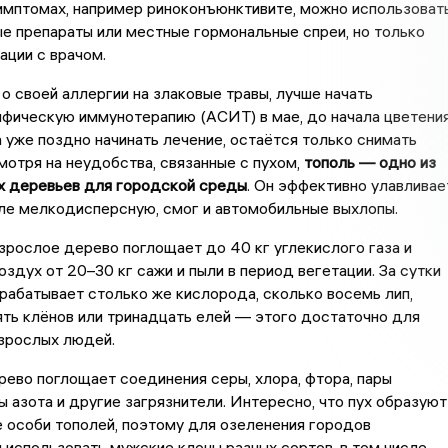
имптомах, например риноконъюнктивите, можно использоват
е препараты или местные гормональные спреи, но только
ации с врачом.
 о своей аллергии на злаковые травы, лучше начать
фическую иммунотерапию (АСИТ) в мае, до начала цветения
а уже поздно начинать лечение, остаётся только снимать
отря на неудобства, связанные с пухом,
тополь — одно из
х деревьев для городской среды
. Он эффективно улавливае
сле мелкодисперсную, смог и автомобильные выхлопы.
взрослое дерево поглощает до 40 кг углекислого газа и
здух от 20–30 кг сажи и пыли в период вегетации. За сутки
рабатывает столько же кислорода, сколько восемь лип,
ять клёнов или тринадцать елей — этого достаточно для
взрослых людей.
рево поглощает соединения серы, хлора, фтора, пары
ы азота и другие загрязнители. Интересно, что пух образуют
 особи тополей, поэтому для озеленения городов
использовать мужские клоны разных сортов, в том числе