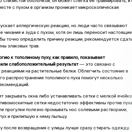
о слизистой оболочкой, он может слегка её травмировать, и 
есте с пухом в организм проникает микроскопическая
ускает аллергическую реакцию, но люди часто связывают
 чихания и зуда с пухом, хотя он лишь переносит настоящие
бы точно определить причину реакции, рекомендуется сдат
ены злаковых трав.
ргию к тополиному пуху, как правило, показывает
 или слабоположительный результат
— это связано с
реакциями на растительные белки. Облегчить состояние в
го распространения тополиного пуха помогут несколько
рекомендаций.
ит закрывать окна либо устанавливать сетки с мелкой ячейко
тивомоскитные сетки недостаточно эффективны против пуха
ле прогулки полезно промывать нос солевыми растворами,
пух и прилипшую к нему пыльцу.
зу после возвращения с улицы лучше сразу стирать одежду.