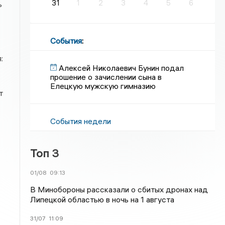
31
1
2
3
4
5
6
ь
События
:
:
Алексей Николаевич Бунин подал
прошение о зачислении сына в
Елецкую мужскую гимназию
т
События недели
Топ 3
01/08
09:13
В Минобороны рассказали о сбитых дронах над
Липецкой областью в ночь на 1 августа
31/07
11:09