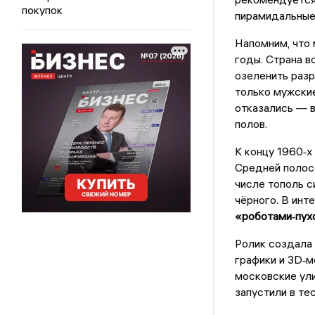
покупок
пирамидальные
Напомним, что 
годы. Страна в
озеленить раз
только мужские
отказались — в
полов.
К концу 1960‑х
Средней полосе
числе тополь с
чёрного. В инт
«роботами‑пух
Ролик создала 
графики и 3D‑м
московские ул
запустили в те