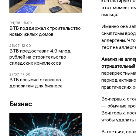
контактирует с
этот момент вм
пыльца.
04/08
15:00
Именно она зап
ВТБ поддержал строительство
симптомы вроде
новых жилых домов
аллергены. Что
28/07
12:00
тест на аллерг
ВТБ предоставит 4,9 млрд
рублей на строительство
Анализ на алле
складских комплексов
отрицательный
перекрёстными 
27/07
17:00
ВТБ повысил ставки по
период активно
депозитам для бизнеса
практических 
Во‑первых, сто
Бизнес
— обычные про
Во‑вторых, пос
чтобы удалить 
В‑третьих, сра