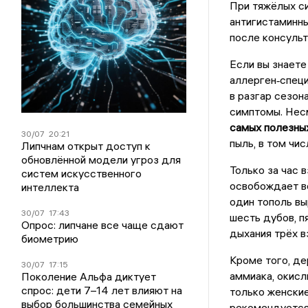
При тяжёлых с
антигистаминны
после консульт
Если вы знаете
аллерген‑специ
в разгар сезон
симптомы. Несм
самых полезны
30/07
20:21
пыль, в том чи
Липчнам открыт доступ к
обновлённой модели угроз для
Только за час 
систем искусственного
освобождает во
интеллекта
один тополь вы
30/07
17:43
шесть дубов, п
Опрос: липчане все чаще сдают
дыхания трёх 
биометрию
Кроме того, де
30/07
17:15
аммиака, окисл
Поколение Альфа диктует
спрос: дети 7–14 лет влияют на
только женские
выбор большинства семейных
рекомендуется 