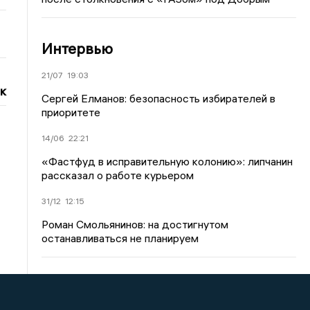
Интервью
21/07
19:03
к
Сергей Елманов: безопасность избирателей в
приоритете
14/06
22:21
«Фастфуд в исправительную колонию»: липчанин
рассказал о работе курьером
31/12
12:15
Роман Смольянинов: на достигнутом
останавливаться не планируем