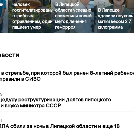
ли
человек
В Липецкой
госпитализированы
области успешно
В Липецке
с грибным
применили новый
удалили опухоль
отравлением, один
метод лечения
матки весом 2,7
пациент умер
геморроя
килограмма
овости
2
в стрельбе, при которой был ранен 8-летний ребено
тправили в СИЗО
39
цедуру реструктуризации долгов липецкого
 и внука министра СССР
1
ЛА сбили за ночь в Липецкой области и еще 18