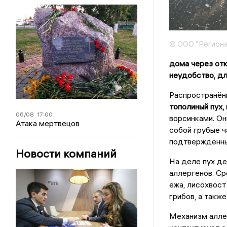
© ООО "Региона
дома через отк
неудобство, дл
Распространённ
тополиный пух,
06/08
17:00
ворсинками. Он
Атака мертвецов
собой грубые ч
подтверждённых
Новости компаний
На деле пух де
аллергенов. Ср
ежа, лисохвост
грибов, а такж
Механизм алле