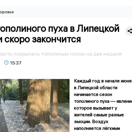
оровье
ополиного пуха в Липецкой
 скоро закончится
асть покрылась тополиным пухом на две недели
15:37
Каждый год в начале июня
в Липецкой области
начинается сезон
тополиного пуха — явлени
которое вызывает у
жителей самые разные
эмоции. Воздух
наполняется лёгкими