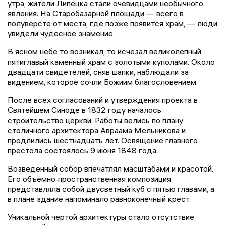
утра, жители Липецка стали очевидцами необычного
явления. На Старобазарной площади — всего в
полуверсте от места, где позже появится храм, — люди
увидели чудесное знамение.
В ясном небе то возникал, то исчезал великолепный
пятиглавый каменный храм с золотыми куполами. Около
двадцати свидетелей, сняв шапки, наблюдали за
видением, которое сочли Божиим благословением.
После всех согласований и утверждения проекта в
Святейшем Синоде в 1832 году началось
строительство церкви. Работы велись по плану
столичного архитектора Авраама Мельникова и
продлились шестнадцать лет. Освящение главного
престола состоялось 9 июня 1848 года.
Возведённый собор впечатлял масштабами и красотой.
Его объёмно‑пространственная композиция
представляла собой двусветный куб с пятью главами, а
в плане здание напоминало равноконечный крест.
Уникальной чертой архитектуры стало отсутствие