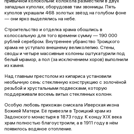
привычной колокольни: колокола разместили в двух
западных куполах, оборудовав там звонницы. Пять
куполов украшали 468 золотых звёзд на голубом фоне
— они ярко выделялись на небе.
Строительство и отделка храма обошлись в
колоссальную для того времени сумму — 190 000
рублей серебром. Внутреннее убранство Троицкого
храма не уступало внешнему великолепию. Стены,
своды и четыре массивные колонны оштукатурили под
белый мрамор, а пол (за исключением хоров) выполнили
из камня.
Над главным престолом из кипариса установили
необычную сень: стеклянную конструкцию с золочёной
резьбой и хрустальными подвесками, которую
поддерживали восемь витых стеклянных колонн.
Особую любовь прихожан снискала Иверская икона
Божией Матери. Её привезли в Троицкий храм из
Задонского монастыря в 1873 году. К концу XIX века
храм полностью благоустроили, а в 1911 году в нём
появилось водяное отопление.