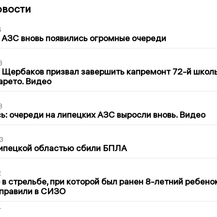
овости
6
 АЗС вновь появились огромные очереди
3
 Щербаков призвал завершить капремонт 72-й школ
арето. Видео
3
ь: очереди на липецких АЗС выросли вновь. Видео
3
Липецкой областью сбили БПЛА
2
в стрельбе, при которой был ранен 8-летний ребено
тправили в СИЗО
2