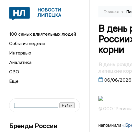
НОВОСТИ
>
Главная
Па
ЛИПЕЦКА
В день
100 самых влиятельных людей
России
События недели
корни
Интервью
Аналитика
В день рожд
липецкие кор
СВО
06/06/2026
© ООО "Региона
Бренды России
напомнили
«Бр