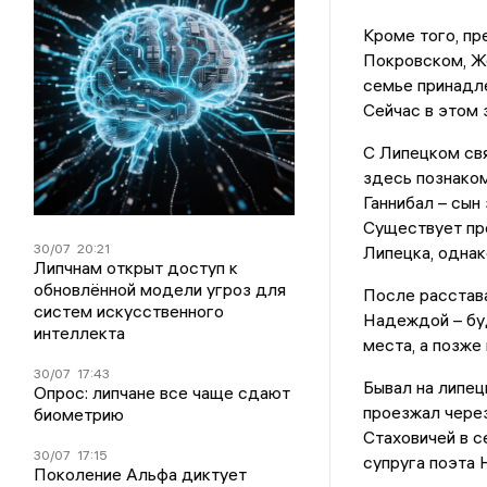
Кроме того, п
Покровском, Жё
семье принадле
Сейчас в этом 
С Липецком свя
здесь познако
Ганнибал – сын
Существует пре
30/07
20:21
Липецка, однак
Липчнам открыт доступ к
обновлённой модели угроз для
После расстав
систем искусственного
Надеждой – бу
интеллекта
места, а позже
30/07
17:43
Бывал на липец
Опрос: липчане все чаще сдают
проезжал через
биометрию
Стаховичей в 
30/07
17:15
супруга поэта 
Поколение Альфа диктует