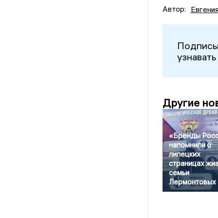
Автор:
Евгени
Подписы
узнавать
Другие но
«Бренды Рос
напомнили о
липецких
страницах жи
семьи
Лермонтовых