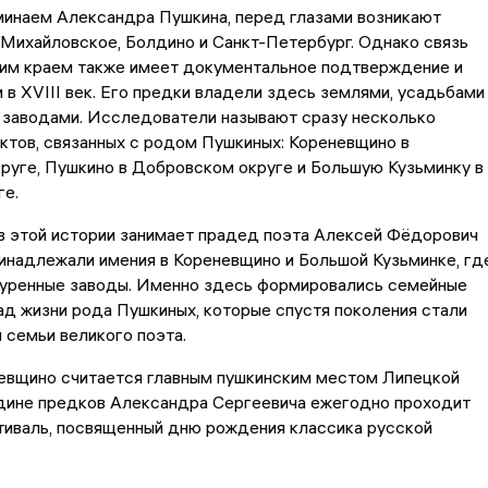
минаем Александра Пушкина, перед глазами возникают
Михайловское, Болдино и Санкт-Петербург. Однако связь
ким краем также имеет документальное подтверждение и
 в XVIII век. Его предки владели здесь землями, усадьбами
 заводами. Исследователи называют сразу несколько
ктов, связанных с родом Пушкиных: Кореневщино в
руге, Пушкино в Добровском округе и Большую Кузьминку в
ге.
в этой истории занимает прадед поэта Алексей Фёдорович
инадлежали имения в Кореневщино и Большой Кузьминке, гд
куренные заводы. Именно здесь формировались семейные
ад жизни рода Пушкиных, которые спустя поколения стали
 семьи великого поэта.
евщино считается главным пушкинским местом Липецкой
одине предков Александра Сергеевича ежегодно проходит
тиваль, посвященный дню рождения классика русской