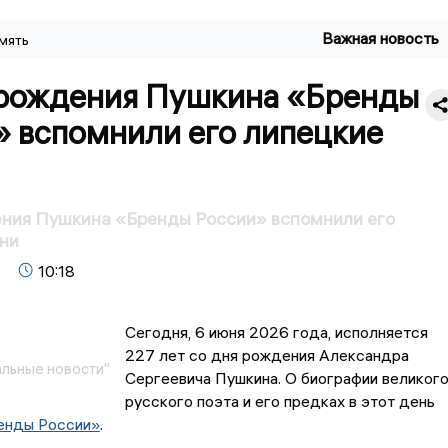
Важная новость
мять
 рождения Пушкина «Бренды
» вспомнили его липецкие
ения Пушкина «Бренды России» вспомнили его
ни
10:18
Сегодня, 6 июня 2026 года, исполняется
227 лет со дня рождения Александра
льные новости"
Сергеевича Пушкина. О биографии великог
русского поэта и его предках в этот день
енды России»
.