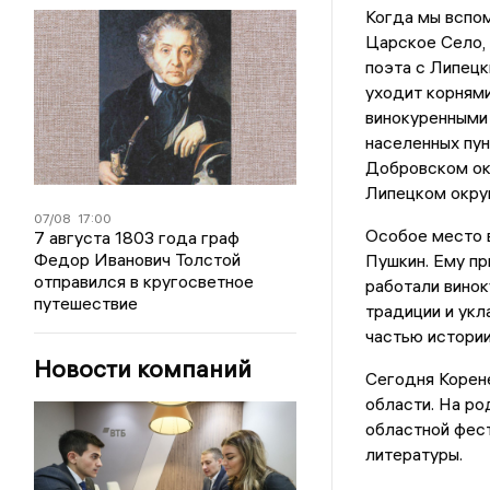
Когда мы вспо
Царское Село, 
поэта с Липец
уходит корнями
винокуренными
населенных пун
Добровском ок
Липецком окру
07/08
17:00
Особое место 
7 августа 1803 года граф
Федор Иванович Толстой
Пушкин. Ему пр
отправился в кругосветное
работали вино
путешествие
традиции и укл
частью истории
Новости компаний
Сегодня Корен
области. На р
областной фес
литературы.