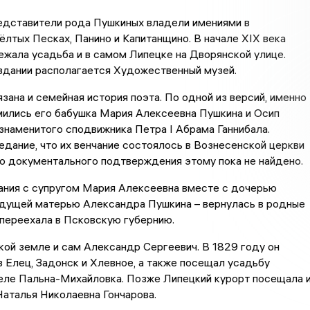
редставители рода Пушкиных владели имениями в
лтых Песках, Панино и Капитанщино. В начале XIX века
жала усадьба и в самом Липецке на Дворянской улице.
здании располагается Художественный музей.
зана и семейная история поэта. По одной из версий, именно
мились его бабушка Мария Алексеевна Пушкина и Осип
 знаменитого сподвижника Петра I Абрама Ганнибала.
дание, что их венчание состоялось в Вознесенской церкви
о документального подтверждения этому пока не найдено.
ания с супругом Мария Алексеевна вместе с дочерью
дущей матерью Александра Пушкина – вернулась в родные
 переехала в Псковскую губернию.
кой земле и сам Александр Сергеевич. В 1829 году он
 Елец, Задонск и Хлевное, а также посещал усадьбу
селе Пальна-Михайловка. Позже Липецкий курорт посещала 
Наталья Николаевна Гончарова.