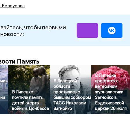
я Белоусова
вайтесь, чтобы первыми
 новости:
вости Память
В Липецке
сии»
В Липецкой
простятся с
области
ветераном
В Липецке
простились с
журналистики
зни
почтили память
бывшим собкором
Загнойко в
детей-жертв
ТАСС Николаем
Евдокиевской
войны в Донбассе
Загнойко
церкви 26 июля