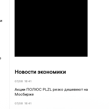
 и
е
Новости экономики
07/08
18:41
Акции ПОЛЮС PLZL резко дешевеют на
Мосбирже
07/08
18:41