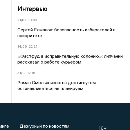
Интервью
21/07
19:03
Сергей Елманов: безопасность избирателей в
приоритете
14/06
22:21
«Фастфуд в исправительную колонию»: липчанин
рассказал о работе курьером
31/12
12:15
Роман Смольянинов: на достигнутом
останавливаться не планируем
инге
Дежурный по новостям
16+