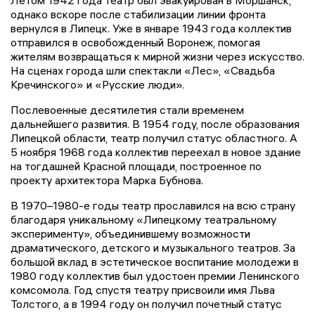
Летом 1942 года театр был эвакуирован в Моршанск,
однако вскоре после стабилизации линии фронта
вернулся в Липецк. Уже в январе 1943 года коллектив
отправился в освобожденный Воронеж, помогая
жителям возвращаться к мирной жизни через искусство.
На сценах города шли спектакли «Лес», «Свадьба
Кречинского» и «Русские люди».
Послевоенные десятилетия стали временем
дальнейшего развития. В 1954 году, после образования
Липецкой области, театр получил статус областного. А
5 ноября 1968 года коллектив переехал в новое здание
на тогдашней Красной площади, построенное по
проекту архитектора Марка Бубнова.
В 1970–1980-е годы театр прославился на всю страну
благодаря уникальному «Липецкому театральному
эксперименту», объединившему возможности
драматического, детского и музыкального театров. За
большой вклад в эстетическое воспитание молодежи в
1980 году коллектив был удостоен премии Ленинского
комсомола. Год спустя театру присвоили имя Льва
Толстого, а в 1994 году он получил почетный статус