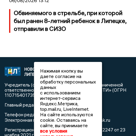
06/08/2026 13:12
Обвиняемого в стрельбе, при которой
был ранен 8-летний ребенок в Липецке,
отправили в СИЗО
НОВОСТИ
2021 © NEWSLIPETSK.RU | СИ
Нажимая кнопку вы
ЛИПЕЦКА
«Новости Липецка»
даете согласие на
обработку персональных
Учредитель (соучредители): Общество с ограниченной
данных
ответственностью «РЕГИОНАЛЬНЫЕ НОВОСТИ» (ОГРН
с использованием
1107154017354)
интернет-сервиса
Яндекс.Метрика,
Главный редактор: Герцог Е.Г.
top.mail.ru, LiveInternet.
На сайте используются
Телефон редакции: +7 903 699 9427
info@newslipetsk.ru
cookie. Оставаясь на
Электронная почта редакции:
сайте, вы принимаете
Регистрационный номер: серия Эл № ФС77-82247 от 23
все условия
ноября 2021 г. согласно выписке из реестра