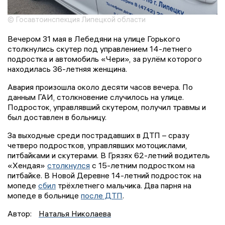
© Госавтоинспекция Липецкой области
Вечером 31 мая в Лебедяни на улице Горького
столкнулись скутер под управлением 14-летнего
подростка и автомобиль «Чери», за рулём которого
находилась 36-летняя женщина.
Авария произошла около десяти часов вечера. По
данным ГАИ, столкновение случилось на улице.
Подросток, управлявший скутером, получил травмы и
был доставлен в больницу.
За выходные среди пострадавших в ДТП – сразу
четверо подростков, управлявших мотоциклами,
питбайками и скутерами. В Грязях 62-летний водитель
«Хендая»
столкнулся
с 15-летним подростком на
питбайке. В Новой Деревне 14-летний подросток на
мопеде
сбил
трёхлетнего мальчика. Два парня на
мопеде в больнице
после ДТП
.
Автор:
Наталья Николаева