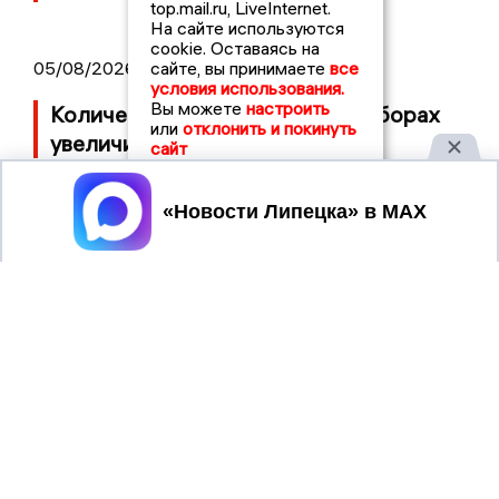
top.mail.ru, LiveInternet.
На сайте используются
cookie. Оставаясь на
05/08/2026 17:33
сайте, вы принимаете
все
условия использования.
Вы можете
настроить
Количество липчан в ДЭГ на выборах
или
отклонить и покинуть
увеличилось до 3700 человек
сайт
Принять
05/08/2026 16:32
Генпрокуратура взяла на контроль
обращение по ситуации вокруг
липецкого пансионата «Лазори»
05/08/2026 15:11
Прокуратура потребовала ужесточить
приговор руководству Елецкого