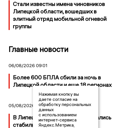
Стали известны имена чиновников
Липецкой области, вошедших в
элитный отряд мобильной огневой
группы
Главные новости
06/08/2026 09:01
Более 600 БПЛА сбили за ночь в
Липецкой области и еще 18 регионах
Нажимая кнопку вы
даете согласие на
обработку персональных
05/08/2026 19:35
данных
с использованием
В Липецке цены на топливо остались
интернет-сервиса
стабильными
Яндекс.Метрика,