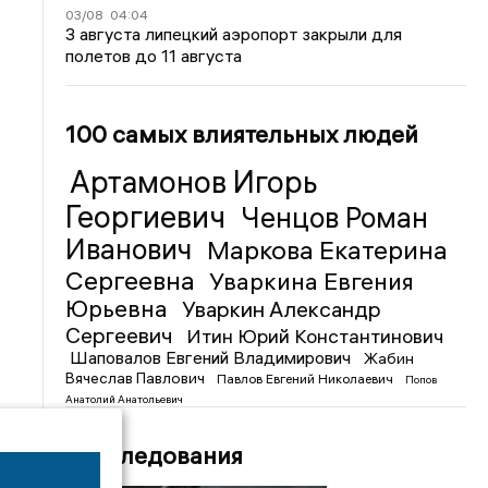
03/08
04:04
3 августа липецкий аэропорт закрыли для
полетов до 11 августа
100 самых влиятельных людей
Артамонов Игорь
Георгиевич
Ченцов Роман
Иванович
Маркова Екатерина
Сергеевна
Уваркина Евгения
Юрьевна
Уваркин Александр
Сергеевич
Итин Юрий Константинович
Шаповалов Евгений Владимирович
Жабин
Вячеслав Павлович
Павлов Евгений Николаевич
Попов
Анатолий Анатольевич
Расследования