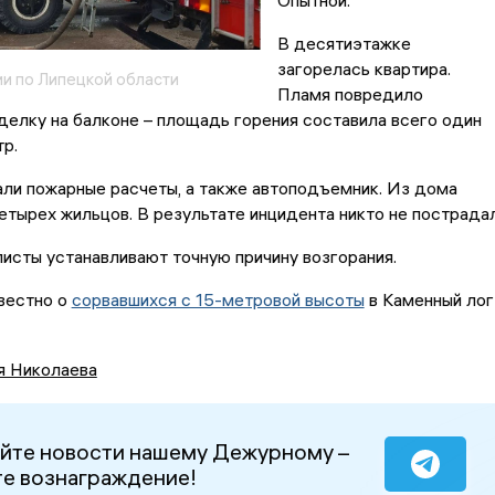
Опытной.
В десятиэтажке
загорелась квартира.
и по Липецкой области
Пламя повредило
елку на балконе – площадь горения составила всего один
р.
ли пожарные расчеты, а также автоподъемник. Из дома
етырех жильцов. В результате инцидента никто не пострадал
исты устанавливают точную причину возгорания.
вестно о
сорвавшихся с 15-метровой высоты
в Каменный лог
я Николаева
йте новости нашему Дежурному –
е вознаграждение!