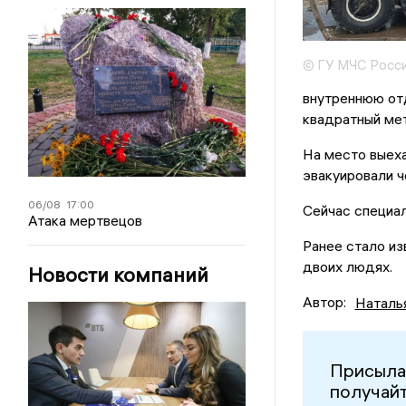
© ГУ МЧС Росси
внутреннюю отд
квадратный мет
На место выеха
эвакуировали ч
06/08
17:00
Сейчас специал
Атака мертвецов
Ранее стало из
двоих людях.
Новости компаний
Автор:
Наталь
Присыла
получайт