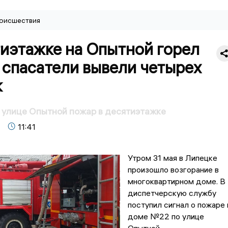
оисшествия
иэтажке на Опытной горел
 спасатели вывели четырех
к
 улице Опытной пожар в десятиэтажке
11:41
Утром 31 мая в Липецке
произошло возгорание в
многоквартирном доме. В
диспетчерскую службу
поступил сигнал о пожаре 
доме №22 по улице