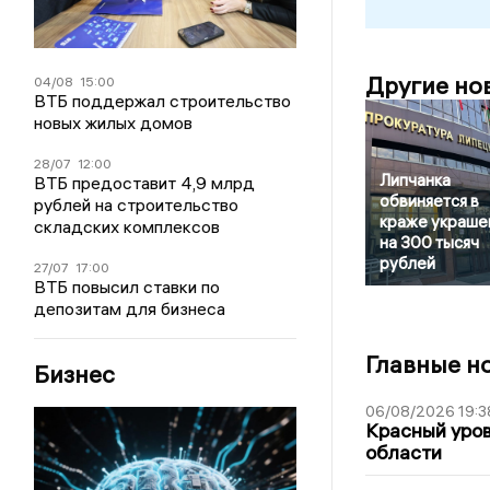
Другие но
04/08
15:00
ВТБ поддержал строительство
новых жилых домов
28/07
12:00
Липчанка
ВТБ предоставит 4,9 млрд
обвиняется в
рублей на строительство
краже украше
складских комплексов
на 300 тысяч
рублей
27/07
17:00
ВТБ повысил ставки по
депозитам для бизнеса
Главные н
Бизнес
06/08/2026 19:3
Красный уров
области