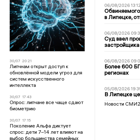
06/08/2026 13:1
Обвиняемого 
в Липецке, о
06/08/2026 09:
Суд ввел про
застройщика
06/08/2026 09:0
30/07
20:21
Более 600 БП
Липчнам открыт доступ к
регионах
обновлённой модели угроз для
систем искусственного
интеллекта
05/08/2026 19:3
В Липецке це
30/07
17:43
Опрос: липчане все чаще сдают
Новости СМИ
биометрию
30/07
17:15
Поколение Альфа диктует
спрос: дети 7–14 лет влияют на
выбор большинства семейных