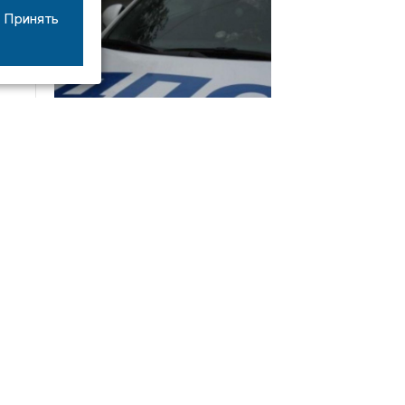
Принять
08/06
17:53
16-летний мотоциклист оказался в больнице
после столкновения с «ГАЗом» под Добрым
Интервью
21/07
19:03
Сергей Елманов: безопасность избирателей в
приоритете
14/06
22:21