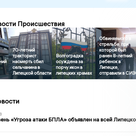
вости Происшествия
Обвиняемого в
стрельбе, при
70-летний
которой был
тракторист
Волгоградка
ранен 8-летний
ний
насмерть сбил
осуждена за
ребенок в
сельчанина в
порчу икон в
Липецке,
Липецкой области
липецких храмах
отправили в СИ
овости
8
ень «Угроза атаки БПЛА» объявлен на всей Липецко