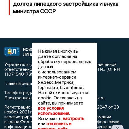
долгов липецкого застройщика и внука
министра СССР
НОВОСТИ
2021 © NEWSLIPETSK.RU | СИ
Нажимая кнопку вы
ЛИПЕЦКА
«Новости Липецка»
даете согласие на
обработку персональных
Учредитель (соучредители): Общество с ограниченной
данных
ответственностью «РЕГИОНАЛЬНЫЕ НОВОСТИ» (ОГРН
с использованием
1107154017354)
интернет-сервиса
Яндекс.Метрика,
Главный редактор: Герцог Е.Г.
top.mail.ru, LiveInternet.
На сайте используются
Телефон редакции: +7 903 699 9427
info@newslipetsk.ru
cookie. Оставаясь на
Электронная почта редакции:
сайте, вы принимаете
Регистрационный номер: серия Эл № ФС77-82247 от 23
все условия
ноября 2021 г. согласно выписке из реестра
использования.
зарегистрированных средств массовой информации
Вы можете
настроить
выдана Федеральной службой по надзору в сфере связи,
или
отклонить и
информационных технологий и массовых коммуникаций
покинуть сайт