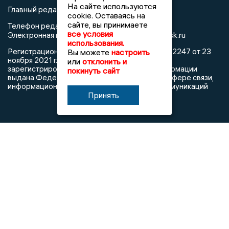
На сайте используются
Главный редактор: Герцог Е.Г.
cookie. Оставаясь на
сайте, вы принимаете
Телефон редакции: +7 903 699 9427
все условия
info@newslipetsk.ru
Электронная почта редакции:
использования.
Регистрационный номер: серия Эл № ФС77-82247 от 23
Вы можете
настроить
ноября 2021 г. согласно выписке из реестра
или
отклонить и
зарегистрированных средств массовой информации
покинуть сайт
выдана Федеральной службой по надзору в сфере связи,
информационных технологий и массовых коммуникаций
Принять
При использовании любого материала с данного сайта
гиперссылка на Сетевое издание «Новости Липецка»
обязательна.
Сообщения на сером фоне размещены на правах рекламы
@mazov
MAX
Написать директору в телеграм
или