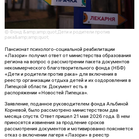
© Фонд &amp;amp;quot;Дети и родители против
рака&amp;amp;quot;
Пансионат психолого-социальной реабилитации
«Лазори» получил ответ от министерства образования
региона на вопрос о рассмотрении пакета документов
некоммерческого благотворительного фонда (НБФ)
«Дети и родители против рака» для включения в
реестр организации отдыха детей и их оздоровления в
Липецкой области. Документ есть в
распоряжении «Новостей Липецка».
Заявление, поданное руководителем фонда Альбиной
Корневой, было рассмотрено министерством два
месяца спустя. Ответ пришел 21 мая 2026 года. В нем
приносятся извинения за продление сроков
рассмотрения документов и мотивированно поясняется
отказ о включении лагеря «Лазори» в реестр