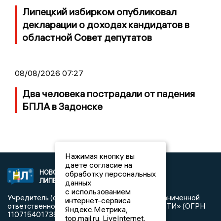
Липецкий избирком опубликовал
декларации о доходах кандидатов в
областной Совет депутатов
08/08/2026 07:27
Два человека пострадали от падения
БПЛА в Задонске
Нажимая кнопку вы
даете согласие на
НОВОСТИ
обработку персональных
2021 © NEWSLIPETSK.RU | СИ
ЛИПЕЦКА
«Новости Липецка»
данных
с использованием
Учредитель (соучредители): Общество с ограниченной
интернет-сервиса
ответственностью «РЕГИОНАЛЬНЫЕ НОВОСТИ» (ОГРН
Яндекс.Метрика,
1107154017354)
top.mail.ru, LiveInternet.