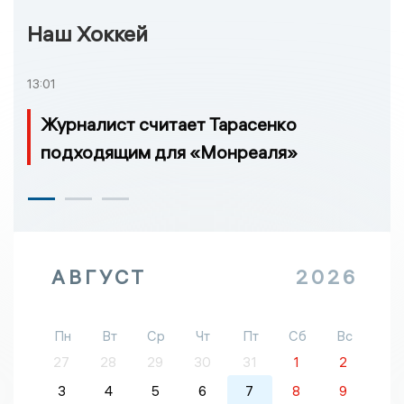
Наш Хоккей
13:01
Журналист считает Тарасенко
подходящим для «Монреаля»
АВГУСТ
2026
Пн
Вт
Ср
Чт
Пт
Сб
Вс
27
28
29
30
31
1
2
3
4
5
6
7
8
9