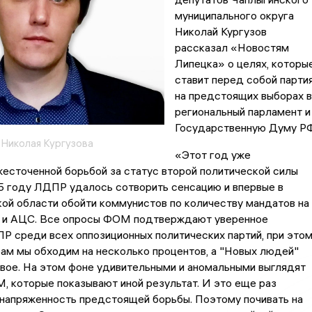
муниципального округа
Николай Кургузов
рассказал «Новостям
Липецка» о целях, которы
ставит перед собой парти
на предстоящих выборах в
региональный парламент и
Государственную Думу РФ
 Николая Кургузова
«Этот год уже
есточенной борьбой за статус второй политической силы
5 году ЛДПР удалось сотворить сенсацию и впервые в
ой области обойти коммунистов по количеству мандатов на
 и АЦС. Все опросы ФОМ подтверждают уверенное
 среди всех оппозиционных политических партий, при это
ам мы обходим на несколько процентов, а "Новых людей"
вое. На этом фоне удивительными и аномальными выглядят
 которые показывают иной результат. И это еще раз
напряженность предстоящей борьбы. Поэтому почивать на