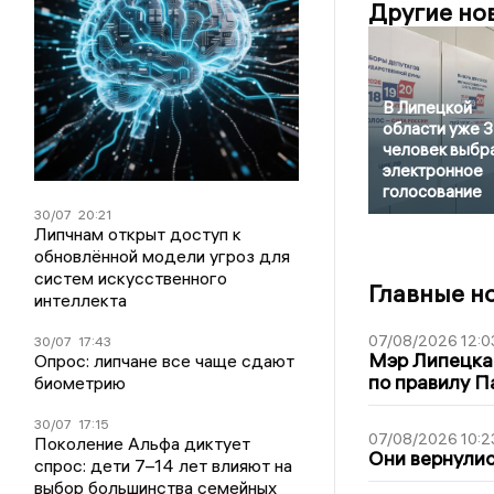
Другие но
В Липецкой
области уже 
человек выбр
электронное
голосование
30/07
20:21
Липчнам открыт доступ к
обновлённой модели угроз для
систем искусственного
Главные н
интеллекта
07/08/2026 12:0
30/07
17:43
Мэр Липецка
Опрос: липчане все чаще сдают
по правилу П
биометрию
30/07
17:15
07/08/2026 10:2
Поколение Альфа диктует
Они вернулис
спрос: дети 7–14 лет влияют на
выбор большинства семейных