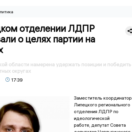
литика
цком отделении ЛДПР
али о целях партии на
х
ой области намерена удержать позиции и победить
ных округах
17:39
Заместитель координатор
Липецкого регионального
отделения ЛДПР по
идеологической
работе, депутат Совета
депутатов Чаплыгинского