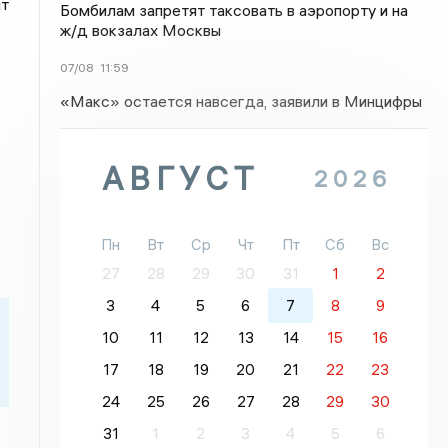
нт
Бомбилам запретят таксовать в аэропорту и на
ж/д вокзалах Москвы
07/08
11:59
«Макс» остается навсегда, заявили в Минцифры
АВГУСТ
2026
Пн
Вт
Ср
Чт
Пт
Сб
Вс
27
28
29
30
31
1
2
3
4
5
6
7
8
9
10
11
12
13
14
15
16
17
18
19
20
21
22
23
24
25
26
27
28
29
30
31
1
2
3
4
5
6