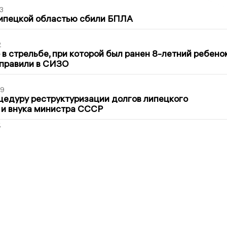
3
Липецкой областью сбили БПЛА
2
в стрельбе, при которой был ранен 8-летний ребено
тправили в СИЗО
39
цедуру реструктуризации долгов липецкого
 и внука министра СССР
2