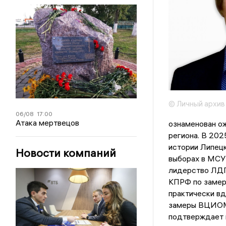
© Личный архив
06/08
17:00
Атака мертвецов
ознаменован ож
региона. В 202
истории Липецк
Новости компаний
выборах в МСУ
лидерство ЛДПР
КПРФ по замер
практически вд
замеры ВЦИОМ,
подтверждает 