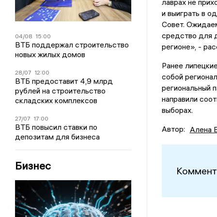
лаврах не прих
и выиграть в о
Совет. Ожидаем
средство для д
04/08
15:00
ВТБ поддержал строительство
регионе», - ра
новых жилых домов
Ранее липецки
28/07
12:00
собой региона
ВТБ предоставит 4,9 млрд
региональный 
рублей на строительство
направили соот
складских комплексов
выборах.
27/07
17:00
ВТБ повысил ставки по
Автор:
Алена 
депозитам для бизнеса
Бизнес
Коммент