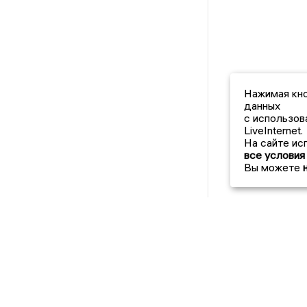
Нажимая кно
данных
с использов
LiveInternet.
На сайте ис
все условия
Вы можете