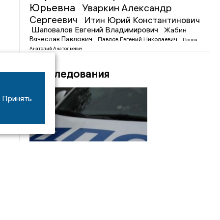
Юрьевна
Уваркин Александр
Сергеевич
Итин Юрий Константинович
Шаповалов Евгений Владимирович
Жабин
Вячеслав Павлович
Павлов Евгений Николаевич
Попов
Анатолий Анатольевич
Расследования
Принять
08/06
17:53
16-летний мотоциклист оказался в больнице
после столкновения с «ГАЗом» под Добрым