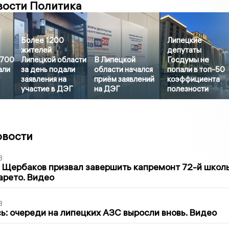
вости Политика
Более 1200
Липецкие
жителей
депутаты
3700
Липецкой области
В Липецкой
Госдумы не
али
за день подали
области начался
попали в топ-50
заявления на
приём заявлений
коэффициента
участие в ДЭГ
на ДЭГ
полезности
овости
3
 Щербаков призвал завершить капремонт 72-й школ
арето. Видео
3
ь: очереди на липецких АЗС выросли вновь. Видео