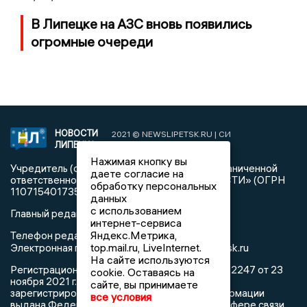
В Липецке на АЗС вновь появились
огромные очереди
НОВОСТИ
2021 © NEWSLIPETSK.RU | СИ
ЛИПЕЦКА
«Новости Липецка»
Нажимая кнопку вы
Учредитель (соучредители): Общество с ограниченной
даете согласие на
ответственностью «РЕГИОНАЛЬНЫЕ НОВОСТИ» (ОГРН
обработку персональных
1107154017354)
данных
с использованием
Главный редактор: Герцог Е.Г.
интернет-сервиса
Яндекс.Метрика,
Телефон редакции: +7 903 699 9427
top.mail.ru, LiveInternet.
info@newslipetsk.ru
Электронная почта редакции:
На сайте используются
Регистрационный номер: серия Эл № ФС77-82247 от 23
cookie. Оставаясь на
ноября 2021 г. согласно выписке из реестра
сайте, вы принимаете
зарегистрированных средств массовой информации
все условия
выдана Федеральной службой по надзору в сфере связи,