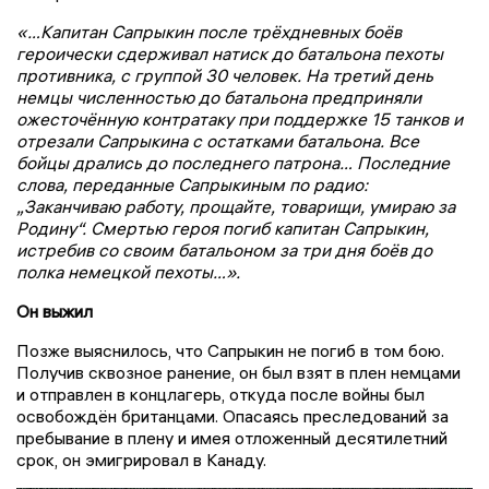
«…Капитан Сапрыкин после трёхдневных боёв
героически сдерживал натиск до батальона пехоты
противника, с группой 30 человек. На третий день
немцы численностью до батальона предприняли
ожесточённую контратаку при поддержке 15 танков и
отрезали Сапрыкина с остатками батальона. Все
бойцы дрались до последнего патрона… Последние
слова, переданные Сапрыкиным по радио:
„Заканчиваю работу, прощайте, товарищи, умираю за
Родину“. Смертью героя погиб капитан Сапрыкин,
истребив со своим батальоном за три дня боёв до
полка немецкой пехоты…».
Он выжил
Позже выяснилось, что Сапрыкин не погиб в том бою.
Получив сквозное ранение, он был взят в плен немцами
и отправлен в концлагерь, откуда после войны был
освобождён британцами. Опасаясь преследований за
пребывание в плену и имея отложенный десятилетний
срок, он эмигрировал в Канаду.