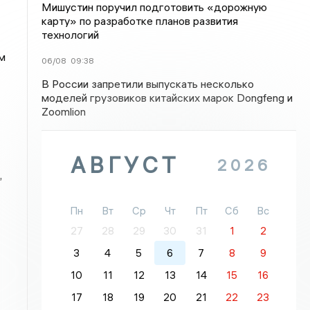
Мишустин поручил подготовить «дорожную
карту» по разработке планов развития
технологий
м
06/08
09:38
В России запретили выпускать несколько
моделей грузовиков китайских марок Dongfeng и
Zoomlion
АВГУСТ
2026
,
Пн
Вт
Ср
Чт
Пт
Сб
Вс
27
28
29
30
31
1
2
3
4
5
6
7
8
9
10
11
12
13
14
15
16
17
18
19
20
21
22
23