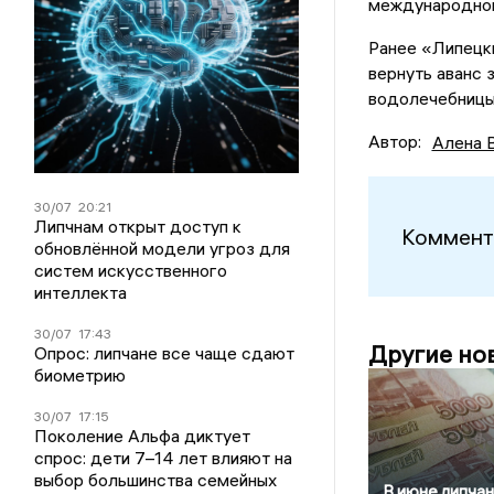
международном
Ранее «Липец
вернуть аванс 
водолечебницы
Автор:
Алена 
30/07
20:21
Липчнам открыт доступ к
Коммент
обновлённой модели угроз для
систем искусственного
интеллекта
30/07
17:43
Другие но
Опрос: липчане все чаще сдают
биометрию
30/07
17:15
Поколение Альфа диктует
спрос: дети 7–14 лет влияют на
выбор большинства семейных
В июне липча