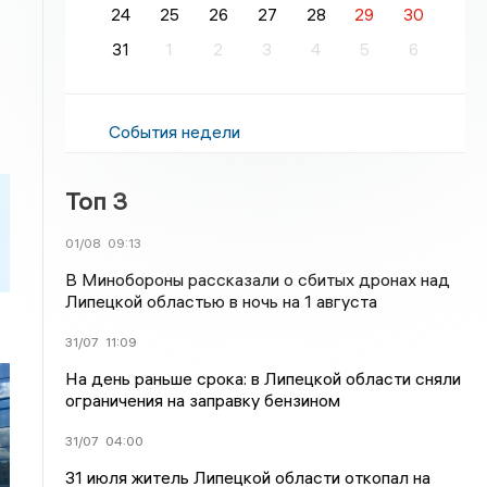
24
25
26
27
28
29
30
31
1
2
3
4
5
6
События недели
Топ 3
01/08
09:13
В Минобороны рассказали о сбитых дронах над
Липецкой областью в ночь на 1 августа
31/07
11:09
На день раньше срока: в Липецкой области сняли
ограничения на заправку бензином
31/07
04:00
31 июля житель Липецкой области откопал на