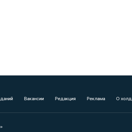
зданий
Вакансии
Редакция
Реклама
О холд
а»