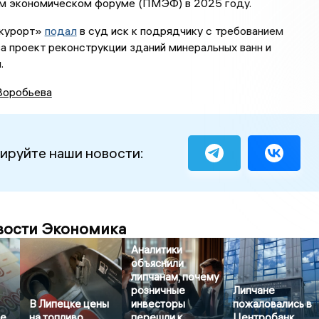
 экономическом форуме (ПМЭФ) в 2025 году.
ккурорт»
подал
в суд иск к подрядчику с требованием
за проект реконструкции зданий минеральных ванн и
.
Воробьева
ируйте наши новости:
вости Экономика
Аналитики
объяснили
липчанам, почему
розничные
Липчане
В Липецке цены
инвесторы
пожаловались в
не
на топливо
перешли к
Центробанк