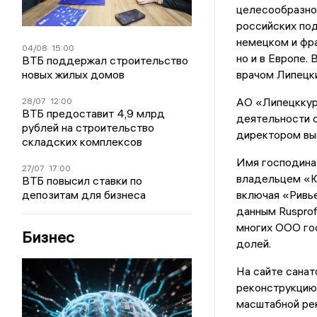
целесообразно
российских под
немецком и фра
04/08
15:00
но и в Европе.
ВТБ поддержал строительство
врачом Липецк
новых жилых домов
АО «Липецккуро
28/07
12:00
ВТБ предоставит 4,9 млрд
деятельности с
рублей на строительство
директором вы
складских комплексов
Имя господина
27/07
17:00
владельцем «Ю
ВТБ повысил ставки по
включая «Ривь
депозитам для бизнеса
данным Rusprof
многих ООО го
Бизнес
долей.
На сайте санат
реконструкцию.
масштабной ре