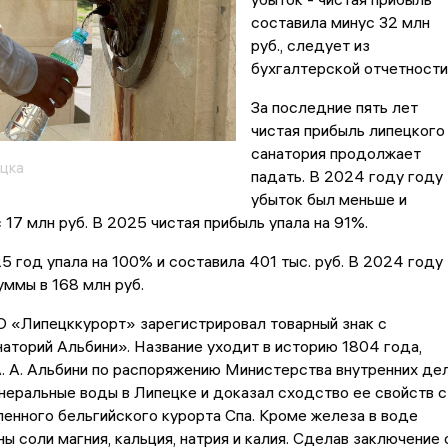
составила минус 32 млн
руб., следует из
бухгалтерской отчетности
За последние пять лет
чистая прибыль липецкого
санатория продолжает
цка
падать. В 2024 году году
убыток был меньше и
 17 млн руб. В 2025 чистая прибыль упала на 91%.
5 год упала на 100% и составила 401 тыс. руб. В 2024 году
уммы в 168 млн руб.
О «Липецккурорт» зарегистрировал товарный знак с
аторий Альбини». Название уходит в историю 1804 года,
. А. Альбини по распоряжению Министерства внутренних де
еральные воды в Липецке и доказал сходство ее свойств с
енного бельгийского курорта Спа. Кроме железа в воде
ы соли магния, кальция, натрия и калия. Сделав заключение 