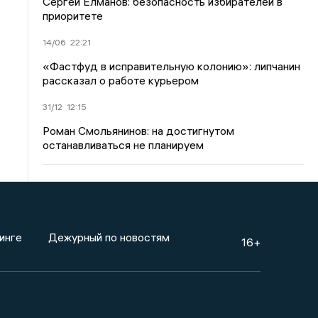
Сергей Елманов: безопасность избирателей в
приоритете
14/06
22:21
«Фастфуд в исправительную колонию»: липчанин
рассказал о работе курьером
31/12
12:15
Роман Смольянинов: на достигнутом
останавливаться не планируем
инге
Дежурный по новостям
16+