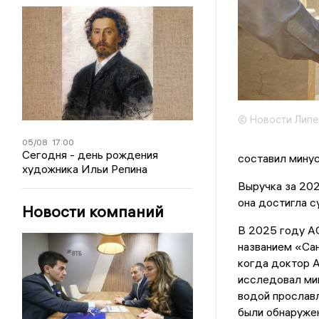
© Новости Липе
05/08
17:00
Сегодня - день рождения
составил минус
художника Ильи Репина
Выручка за 202
она достигла с
Новости компаний
В 2025 году А
названием «Сан
когда доктор А
исследовал мин
водой прославл
были обнаружен