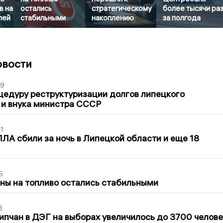
в на
остались
стратегическому
более тысячи ра
лей
стабильными
накоплению
за полгода
овости
39
цедуру реструктуризации долгов липецкого
 и внука министра СССР
1
ЛА сбили за ночь в Липецкой области и еще 18
5
ны на топливо остались стабильными
3
ипчан в ДЭГ на выборах увеличилось до 3700 челове