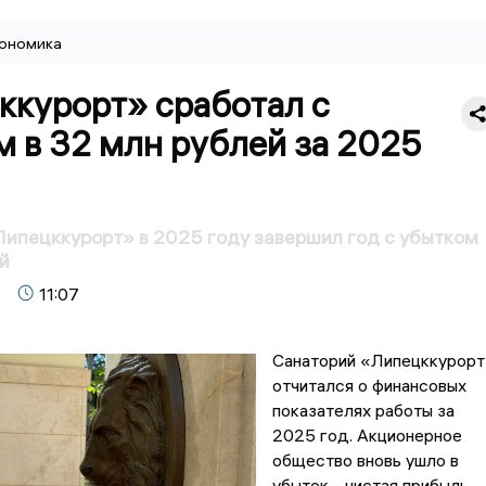
ономика
ккурорт» сработал с
 в 32 млн рублей за 2025
ипецккурорт» в 2025 году завершил год с убытком
й
11:07
Санаторий «Липецккурор
отчитался о финансовых
показателях работы за
2025 год. Акционерное
общество вновь ушло в
убыток - чистая прибыль