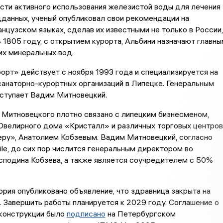
сти активного использования железистой воды для лечения
данных, ученый опубликовал свои рекомендации на
нцузском языках, сделав их известными не только в России,
 В 1805 году, с открытием курорта, Альбини назначают главны
их минеральных вод.
рт» действует с ноября 1993 года и специализируется на
анаторно-курортных организаций в Липецке. Генеральным
ступает Вадим Митновецкий.
 Митновецкого плотно связано с липецким бизнесменом,
велирного дома «Кристалл» и различных торговых центров
еру», Анатолием Кобзевым. Вадим Митновецкий, согласно
ile, до сих пор числится генеральным директором во
сподина Кобзева, а также является соучредителем с 50%
ория опубликовано объявление, что здравница закрыта на
 Завершить работы планируется к 2029 году. Соглашение о
конструкции было
подписано
на Петербургском