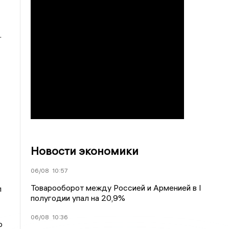
.
Новости экономики
06/08
10:57
Товарооборот между Россией и Арменией в I
л
полугодии упал на 20,9%
06/08
10:36
о