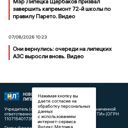
Мэр Липецка Щербаков призвал
завершить капремонт 72-й школы по
правилу Парето. Видео
07/08/2026 10:23
Они вернулись: очереди на липецких
АЗС выросли вновь. Видео
НОВОСТИ
2021 © NEWSLIPETSK.RU | СИ
Нажимая кнопку вы
ЛИПЕЦКА
«Новости Липецка»
даете согласие на
обработку персональных
Учредитель (соучредители): Общество с ограниченной
данных
ответственностью «РЕГИОНАЛЬНЫЕ НОВОСТИ» (ОГРН
с использованием
1107154017354)
интернет-сервиса
Яндекс.Метрика,
Главный редактор: Герцог Е.Г.