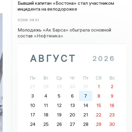
Бывший капитан «Бостона» стал участником
инцидента на велодорожке
07/08
09:01
Молодежь «Ак Барса» обыграла основной
состав «Нефтяника»
АВГУСТ
2026
Пн
Вт
Ср
Чт
Пт
Сб
Вс
27
28
29
30
31
1
2
3
4
5
6
7
8
9
10
11
12
13
14
15
16
17
18
19
20
21
22
23
24
25
26
27
28
29
30