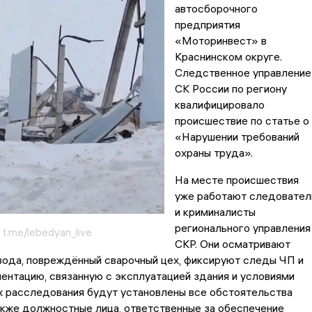
автосборочного
предприятия
«Моторинвест» в
Краснинском округе.
Следственное управление
СК России по региону
квалифицировало
происшествие по статье о
«Нарушении требований
охраны труда».
На месте происшествия
уже работают следовател
и криминалисты
регионального управления
 t.me/lebedyan_live
СКР. Они осматривают
вода, повреждённый сварочный цех, фиксируют следы ЧП и
нтацию, связанную с эксплуатацией здания и условиями
х расследования будут установлены все обстоятельства
акже должностные лица, ответственные за обеспечение