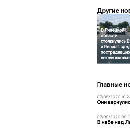
Другие но
В Липецкой
области
столкнулись
и Renault: сре
пострадавших
летняя школьн
Главные н
07/08/2026 10:2
Они вернулис
07/08/2026 08:3
В небе над 