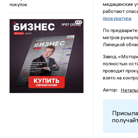
медицинские уч
покупок
работают спаса
прокуратура
.
По предварите
метров рухнул
Липецкой обла
Завод «Моторин
полностью оста
проводит проку
взято на контр
Автор:
Наталь
Присыла
получайт