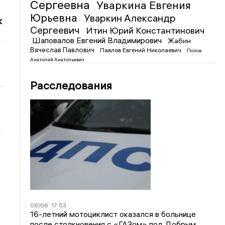
Сергеевна
Уваркина Евгения
Юрьевна
Уваркин Александр
к
Сергеевич
Итин Юрий Константинович
Шаповалов Евгений Владимирович
Жабин
Вячеслав Павлович
Павлов Евгений Николаевич
Попов
Анатолий Анатольевич
Расследования
08/06
17:53
16-летний мотоциклист оказался в больнице
после столкновения с «ГАЗом» под Добрым