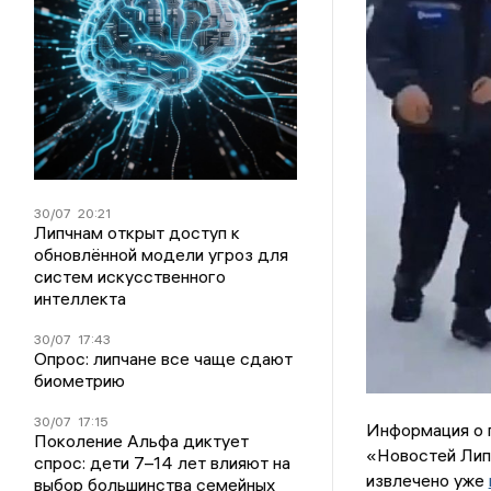
30/07
20:21
Липчнам открыт доступ к
обновлённой модели угроз для
систем искусственного
интеллекта
30/07
17:43
Опрос: липчане все чаще сдают
биометрию
30/07
17:15
Информация о 
Поколение Альфа диктует
«Новостей Лип
спрос: дети 7–14 лет влияют на
извлечено уже
выбор большинства семейных