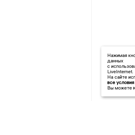
Нажимая кно
данных
с использов
LiveInternet.
На сайте ис
все условия
Вы можете