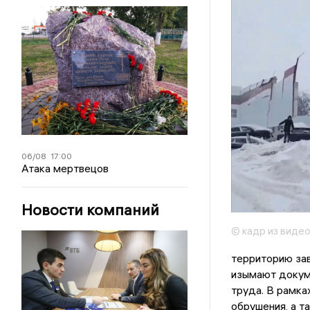
06/08
17:00
Атака мертвецов
Новости компаний
© кадр из видео
территорию за
изымают докуме
труда. В рамка
обрушения, а т