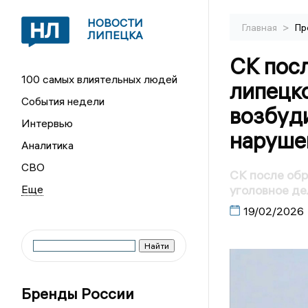
НОВОСТИ
>
Главная
Пр
ЛИПЕЦКА
СК пос
100 самых влиятельных людей
липецк
События недели
возбуди
Интервью
наруше
Аналитика
СВО
СК после об
уголовное де
19/02/2026
Бренды России