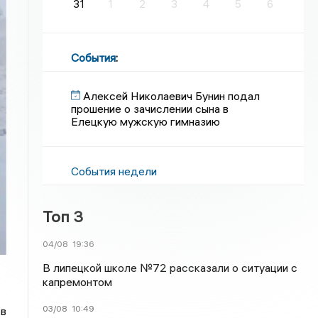
31
1
2
3
4
5
6
События
:
Алексей Николаевич Бунин подал
прошение о зачислении сына в
Елецкую мужскую гимназию
События недели
Топ 3
04/08
19:36
В липецкой школе №72 рассказали о ситуации с
капремонтом
03/08
10:49
 в