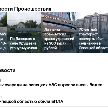
вости Происшествия
Липчанка
70-летний
 BMW
обвиняется в
тракторист
ди
По Липецком в
краже украшений
насмерть сбил
 13-
селе Хрущевка
на 300 тысяч
сельчанина в
ица
утонул мужчина
рублей
Липецкой област
овости
3
ь: очереди на липецких АЗС выросли вновь. Видео
3
Липецкой областью сбили БПЛА