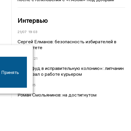
Интервью
21/07
19:03
Сергей Елманов: безопасность избирателей в
приоритете
14/06
22:21
«Фастфуд в исправительную колонию»: липчанин
Принять
рассказал о работе курьером
31/12
12:15
Роман Смольянинов: на достигнутом
останавливаться не планируем