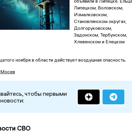
объявили в Липецке, Ельце
Липецком, Воловском,
Измалковском,
Становлянском округах,
Долгоруковском,
Задонском, Тербунском,
Хлевенском и Елецком
цатого ноября в области действует воздушная опасность.
 Мосев
вайтесь, чтобы первыми
 новости:
вости СВО