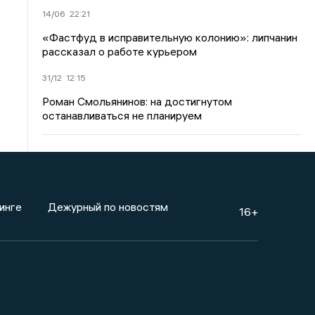
14/06
22:21
«Фастфуд в исправительную колонию»: липчанин
рассказал о работе курьером
31/12
12:15
Роман Смольянинов: на достигнутом
останавливаться не планируем
инге
Дежурный по новостям
16+