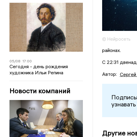
© Нейросеть
районах.
05/08
17:00
С 22:31 двенад
Сегодня - день рождения
художника Ильи Репина
Автор:
Сергей
Новости компаний
Подписы
узнавать
Другие но