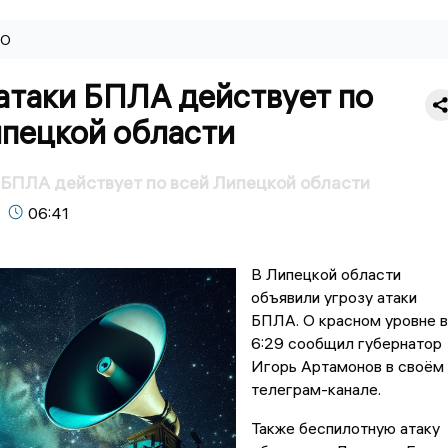
ВО
атаки БПЛА действует по
ипецкой области
 БПЛА действует по всей Липецкой области
06:41
В Липецкой области
объявили угрозу атаки
БПЛА. О красном уровне в
6:29 сообщил губернатор
Игорь Артамонов в своём
телеграм-канале.
Также беспилотную атаку