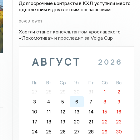
Долгосрочные контракты в КХЛ уступили место
однолетним и двухлетним соглашениям
06/08
09:01
Хартли станет консультантом ярославского
«Локомотива» и проследит за Volga Cup
АВГУСТ
2026
Пн
Вт
Ср
Чт
Пт
Сб
Вс
27
28
29
30
31
1
2
3
4
5
6
7
8
9
10
11
12
13
14
15
16
17
18
19
20
21
22
23
24
25
26
27
28
29
30