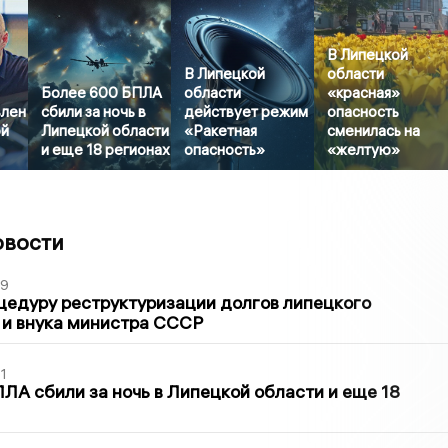
В Липецкой
В Липецкой
области
Более 600 БПЛА
области
«красная»
влен
сбили за ночь в
действует режим
опасность
ой
Липецкой области
«Ракетная
сменилась на
и еще 18 регионах
опасность»
«желтую»
овости
39
цедуру реструктуризации долгов липецкого
 и внука министра СССР
1
ЛА сбили за ночь в Липецкой области и еще 18