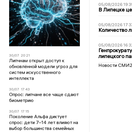
05/08/2026 19:3
В Липецке це
05/08/2026 17:3
Количество л
05/08/2026 16:3
Генпрокурату
липецкого п
30/07
20:21
Липчнам открыт доступ к
Новости СМИ
обновлённой модели угроз для
систем искусственного
интеллекта
30/07
17:43
Опрос: липчане все чаще сдают
биометрию
30/07
17:15
Поколение Альфа диктует
спрос: дети 7–14 лет влияют на
выбор большинства семейных