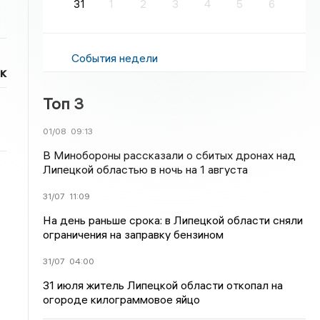
31
1
2
3
4
5
6
События недели
к
Топ 3
01/08
09:13
В Минобороны рассказали о сбитых дронах над
Липецкой областью в ночь на 1 августа
31/07
11:09
На день раньше срока: в Липецкой области сняли
ограничения на заправку бензином
31/07
04:00
31 июля житель Липецкой области откопал на
огороде килограммовое яйцо