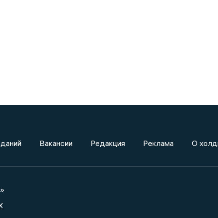
зданий
Вакансии
Редакция
Реклама
О холд
а»
X