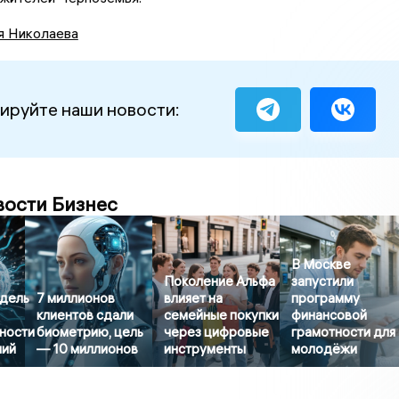
я Николаева
ируйте наши новости:
вости Бизнес
В Москве
Поколение Альфа
запустили
дель
7 миллионов
влияет на
программу
клиентов сдали
семейные покупки
финансовой
ности
биометрию, цель
через цифровые
грамотности для
ний
— 10 миллионов
инструменты
молодёжи