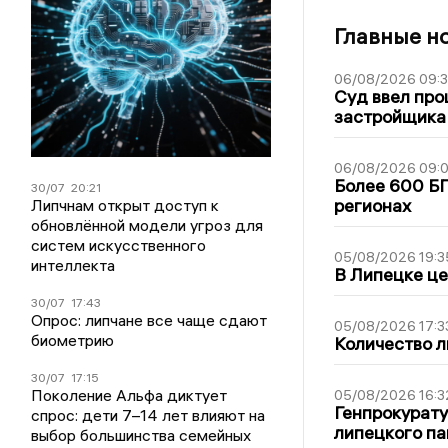
Главные н
06/08/2026 09:
Суд ввел про
застройщика
06/08/2026 09:0
Более 600 БП
30/07
20:21
регионах
Липчнам открыт доступ к
обновлённой модели угроз для
систем искусственного
05/08/2026 19:3
интеллекта
В Липецке це
30/07
17:43
Опрос: липчане все чаще сдают
05/08/2026 17:3
биометрию
Количество л
30/07
17:15
Поколение Альфа диктует
05/08/2026 16:3
Генпрокурату
спрос: дети 7–14 лет влияют на
липецкого п
выбор большинства семейных