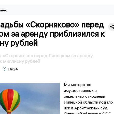
знес
садьбы «Скорняково» перед
ом за аренду приблизился к
ну рублей
ы «Скорняково» перед Липецком за аренду
к миллиону рублей
14:34
Министерство
имущественных и
земельных отношений
Липецкой области подало
иск в Арбитражный суд
Липецкой области к ООО