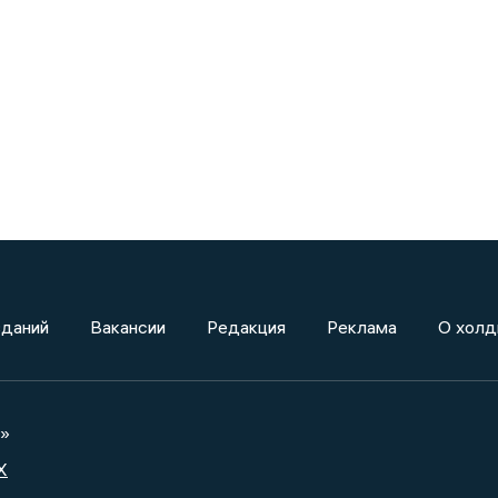
зданий
Вакансии
Редакция
Реклама
О холд
а»
X