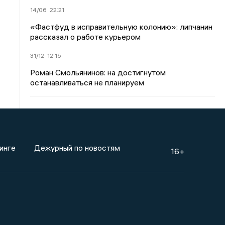
14/06
22:21
«Фастфуд в исправительную колонию»: липчанин
рассказал о работе курьером
31/12
12:15
Роман Смольянинов: на достигнутом
останавливаться не планируем
инге
Дежурный по новостям
16+