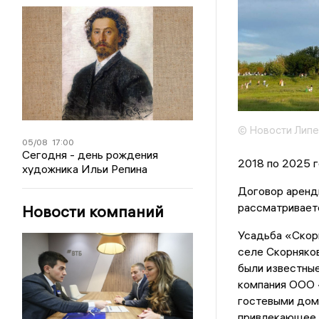
© Новости Липе
05/08
17:00
Сегодня - день рождения
2018 по 2025 г
художника Ильи Репина
Договор аренды
рассматривает
Новости компаний
Усадьба «Скорн
селе Скорняков
были известны
компания ООО «
гостевыми дом
привлекающее 