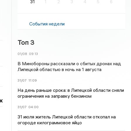
31
1
2
3
4
5
6
События недели
Топ 3
01/08
09:13
В Минобороны рассказали о сбитых дронах над
Липецкой областью в ночь на 1 августа
31/07
11:09
На день раньше срока: в Липецкой области сняли
ограничения на заправку бензином
к
31/07
04:00
31 июля житель Липецкой области откопал на
огороде килограммовое яйцо