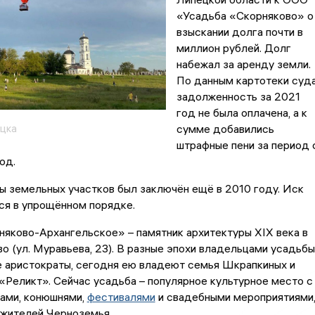
«Усадьба «Скорняково» о
взыскании долга почти в
миллион рублей. Долг
набежал за аренду земли.
По данным картотеки суда
задолженность за 2021
год не была оплачена, а к
цка
сумме добавились
штрафные пени за период 
од.
 земельных участков был заключён ещё в 2010 году. Иск
ся в упрощённом порядке.
яково-Архангельское» – памятник архитектуры XIX века в
о (ул. Муравьева, 23). В разные эпохи владельцами усадьбы
е аристократы, сегодня ею владеют семья Шкрапкиных и
Реликт». Сейчас усадьба – популярное культурное место с
ами, конюшнями,
фестивалями
и свадебными мероприятиями
жителей Черноземья.