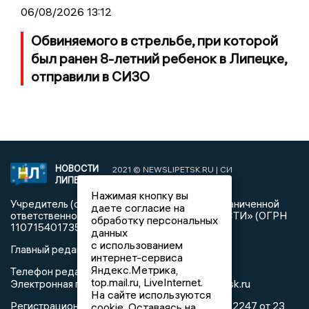
06/08/2026 13:12
Обвиняемого в стрельбе, при которой
был ранен 8-летний ребенок в Липецке,
отправили в СИЗО
НОВОСТИ
2021 © NEWSLIPETSK.RU | СИ
ЛИПЕЦКА
«Новости Липецка»
Нажимая кнопку вы
Учредитель (соучредители): Общество с ограниченной
даете согласие на
ответственностью «РЕГИОНАЛЬНЫЕ НОВОСТИ» (ОГРН
обработку персональных
1107154017354)
данных
с использованием
Главный редактор: Герцог Е.Г.
интернет-сервиса
Яндекс.Метрика,
Телефон редакции: +7 903 699 9427
top.mail.ru, LiveInternet.
info@newslipetsk.ru
Электронная почта редакции:
На сайте используются
Регистрационный номер: серия Эл № ФС77-82247 от 23
cookie. Оставаясь на