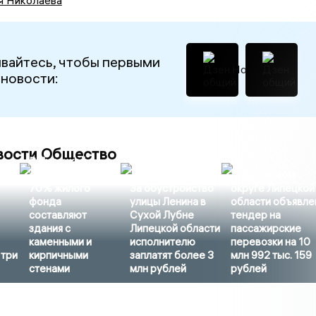
вайтесь, чтобы первыми
 новости:
вости Общество
В Липецкой
области более
В Задонском
70% жилого
За обустройство
округе Липецкой
фонда
улицы Ленина в
области объявле
составляют
Сухой Лубне
тендер на
здания с
Липецкой области
пассажирские
каменными и
исполнителю
перевозки на 10
 три
кирпичными
заплатят более 3
млн 992 тыс. 159
стенами
млн рублей
рублей