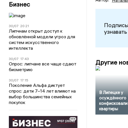
Бизнес
Подписы
30/07
20:21
узнавать
Липчнам открыт доступ к
обновлённой модели угроз для
систем искусственного
интеллекта
30/07
17:43
Другие но
Опрос: липчане все чаще сдают
биометрию
30/07
17:15
Поколение Альфа диктует
спрос: дети 7–14 лет влияют на
В Липецке у
выбор большинства семейных
осуждённого
покупок
конфисковали
квартиры