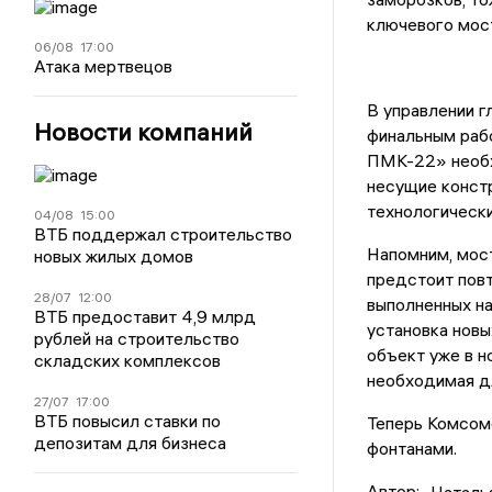
ключевого мост
06/08
17:00
Атака мертвецов
В управлении г
Новости компаний
финальным раб
ПМК-22» необх
несущие констр
технологическ
04/08
15:00
ВТБ поддержал строительство
Напомним, мос
новых жилых домов
предстоит повт
28/07
12:00
выполненных на
ВТБ предоставит 4,9 млрд
установка новы
рублей на строительство
объект уже в н
складских комплексов
необходимая д
27/07
17:00
ВТБ повысил ставки по
Теперь Комсом
депозитам для бизнеса
фонтанами.
Автор:
Наталь