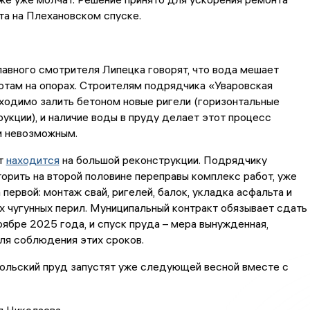
а на Плехановском спуске.
лавного смотрителя Липецка говорят, что вода мешает
отам на опорах. Строителям подрядчика «Уваровская
одимо залить бетоном новые ригели (горизонтальные
укции), и наличие воды в пруду делает этот процесс
и невозможным.
т
находится
на большой реконструкции. Подрядчику
орить на второй половине переправы комплекс работ, уже
 первой: монтаж свай, ригелей, балок, укладка асфальта и
х чугунных перил. Муниципальный контракт обязывает сдать
оябре 2025 года, и спуск пруда – мера вынужденная,
ля соблюдения этих сроков.
ольский пруд запустят уже следующей весной вместе с
я Николаева