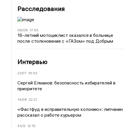
Расследования
08/06
17:53
16-летний мотоциклист оказался в больнице
после столкновения с «ГАЗом» под Добрым
Интервью
21/07
19:03
Сергей Елманов: безопасность избирателей в
приоритете
14/06
22:21
«Фастфуд в исправительную колонию»: липчанин
рассказал о работе курьером
31/12
12:15