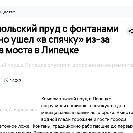
щество
ольский пруд с фонтанами
о ушел «в спячку» из-за
а моста в Липецке
й пруд в Липецке спустили досрочно из-за ремонт
14:33
Комсомольский пруд в Липецке
погрузился в «зимнюю спячку» на два
цка, А. Воробьёва
месяца раньше привычного срока. Вмест
водной глади горожане и гости города
етонное ложе. Фонтаны, традиционно работающие до первы
же уже молчат. Решение принято для ускорения ремонта