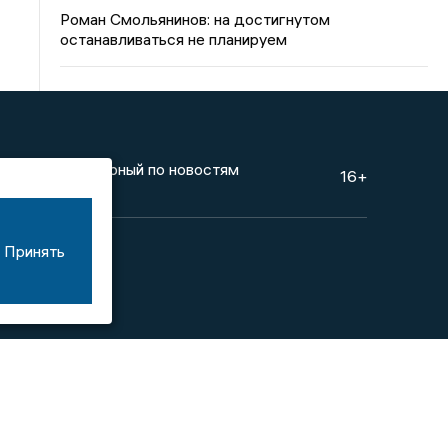
Роман Смольянинов: на достигнутом
останавливаться не планируем
инге
Дежурный по новостям
16+
Принять
 1107154017354)