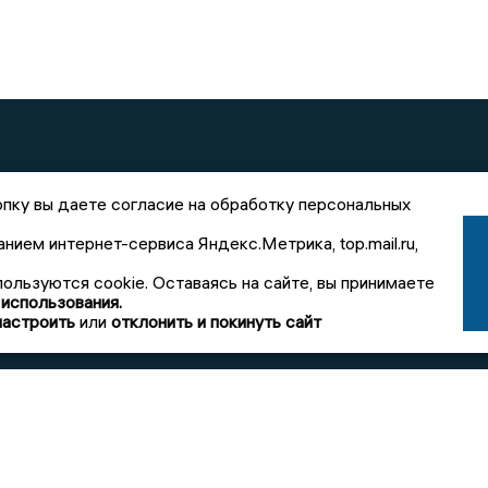
зданий
Вакансии
Редакция
Реклама
О холд
пку вы даете согласие на обработку персональных
анием интернет-сервиса Яндекс.Метрика, top.mail.ru,
пользуются cookie. Оставаясь на сайте, вы принимаете
а»
 использования.
настроить
или
отклонить и покинуть сайт
X
ниченной ответственностью «РЕГИОНАЛЬНЫЕ НОВОСТИ» (ОГРН