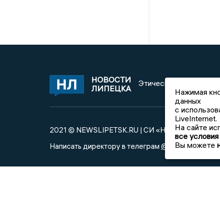
НОВОСТИ
Этическая политика и
ЛИПЕЦКА
Нажимая кно
данных
с использов
LiveInternet.
На сайте ис
2021 © NEWSLIPETSK.RU | СИ «Новости Липецк
все условия
Вы можете
@mazov
MA
Написать директору в телеграм
или
Учредитель (соучредители): Общество с огра
Главный редактор: Герцог Е.Г.
Телефон редакции: +7 903 699 9427