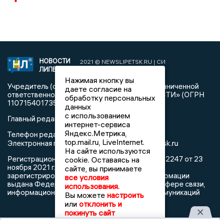
НОВОСТИ
2021 © NEWSLIPETSK.RU | СИ
ЛИПЕЦКА
«Новости Липецка»
Нажимая кнопку вы
Учредитель (соучредители): Общество с ограниченной
даете согласие на
ответственностью «РЕГИОНАЛЬНЫЕ НОВОСТИ» (ОГРН
обработку персональных
1107154017354)
данных
с использованием
Главный редактор: Герцог Е.Г.
интернет-сервиса
Яндекс.Метрика,
Телефон редакции: +7 903 699 9427
top.mail.ru, LiveInternet.
info@newslipetsk.ru
Электронная почта редакции:
На сайте используются
Регистрационный номер: серия Эл № ФС77-82247 от 23
cookie. Оставаясь на
ноября 2021 г. согласно выписке из реестра
сайте, вы принимаете
зарегистрированных средств массовой информации
все условия
выдана Федеральной службой по надзору в сфере связи,
использования.
информационных технологий и массовых коммуникаций
Вы можете
настроить
или
отклонить и
покинуть сайт