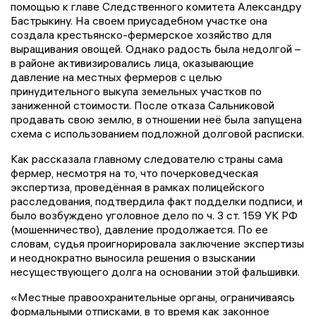
помощью к главе Следственного комитета Александру
Бастрыкину. На своем приусадебном участке она
создала крестьянско-фермерское хозяйство для
выращивания овощей. Однако радость была недолгой –
в районе активизировались лица, оказывающие
давление на местных фермеров с целью
принудительного выкупа земельных участков по
заниженной стоимости. После отказа Сальниковой
продавать свою землю, в отношении неё была запущена
схема с использованием подложной долговой расписки.
Как рассказала главному следователю страны сама
фермер, несмотря на то, что почерковедческая
экспертиза, проведённая в рамках полицейского
расследования, подтвердила факт подделки подписи, и
было возбуждено уголовное дело по ч. 3 ст. 159 УК РФ
(мошенничество), давление продолжается. По ее
словам, судья проигнорировала заключение экспертизы
и неоднократно выносила решения о взыскании
несуществующего долга на основании этой фальшивки.
«Местные правоохранительные органы, ограничиваясь
формальными отписками, в то время как законное