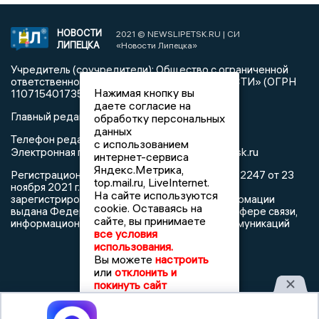
НОВОСТИ
2021 © NEWSLIPETSK.RU | СИ
ЛИПЕЦКА
«Новости Липецка»
Учредитель (соучредители): Общество с ограниченной
ответственностью «РЕГИОНАЛЬНЫЕ НОВОСТИ» (ОГРН
Нажимая кнопку вы
1107154017354)
даете согласие на
Главный редактор: Герцог Е.Г.
обработку персональных
данных
Телефон редакции: +7 903 699 9427
с использованием
info@newslipetsk.ru
Электронная почта редакции:
интернет-сервиса
Яндекс.Метрика,
Регистрационный номер: серия Эл № ФС77-82247 от 23
top.mail.ru, LiveInternet.
ноября 2021 г. согласно выписке из реестра
На сайте используются
зарегистрированных средств массовой информации
cookie. Оставаясь на
выдана Федеральной службой по надзору в сфере связи,
сайте, вы принимаете
информационных технологий и массовых коммуникаций
все условия
использования.
Вы можете
настроить
или
отклонить и
покинуть сайт