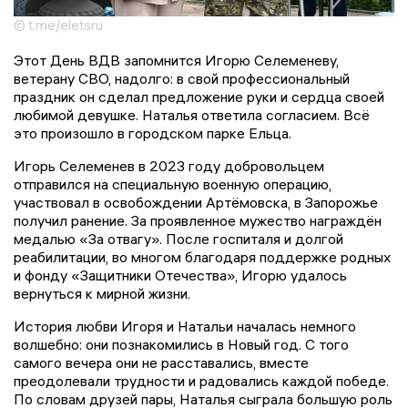
© t.me/eletsru
Этот День ВДВ запомнится Игорю Селеменеву,
ветерану СВО, надолго: в свой профессиональный
праздник он сделал предложение руки и сердца своей
любимой девушке. Наталья ответила согласием. Всё
это произошло в городском парке Ельца.
Игорь Селеменев в 2023 году добровольцем
отправился на специальную военную операцию,
участвовал в освобождении Артёмовска, в Запорожье
получил ранение. За проявленное мужество награждён
медалью «За отвагу». После госпиталя и долгой
реабилитации, во многом благодаря поддержке родных
и фонду «Защитники Отечества», Игорю удалось
вернуться к мирной жизни.
История любви Игоря и Натальи началась немного
волшебно: они познакомились в Новый год. С того
самого вечера они не расставались, вместе
преодолевали трудности и радовались каждой победе.
По словам друзей пары, Наталья сыграла большую роль