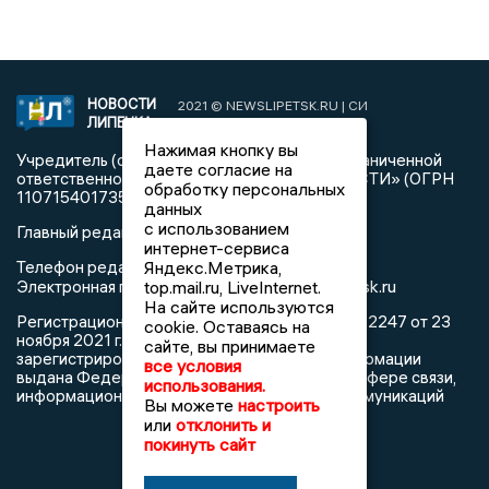
НОВОСТИ
2021 © NEWSLIPETSK.RU | СИ
ЛИПЕЦКА
«Новости Липецка»
Нажимая кнопку вы
Учредитель (соучредители): Общество с ограниченной
даете согласие на
ответственностью «РЕГИОНАЛЬНЫЕ НОВОСТИ» (ОГРН
обработку персональных
1107154017354)
данных
с использованием
Главный редактор: Герцог Е.Г.
интернет-сервиса
Яндекс.Метрика,
Телефон редакции: +7 903 699 9427
info@newslipetsk.ru
top.mail.ru, LiveInternet.
Электронная почта редакции:
На сайте используются
Регистрационный номер: серия Эл № ФС77-82247 от 23
cookie. Оставаясь на
ноября 2021 г. согласно выписке из реестра
сайте, вы принимаете
зарегистрированных средств массовой информации
все условия
выдана Федеральной службой по надзору в сфере связи,
использования.
информационных технологий и массовых коммуникаций
Вы можете
настроить
или
отклонить и
покинуть сайт