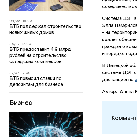
совершенствов
Система ДЭГ в
04/08
15:00
Элла Памфилов
ВТБ поддержал строительство
- на территории
новых жилых домов
коллег обеспе
28/07
12:00
граждан о возм
ВТБ предоставит 4,9 млрд
и порядке пода
рублей на строительство
складских комплексов
В Липецкой обл
системе ДЭГ ст
27/07
17:00
ВТБ повысил ставки по
дистанционно
депозитам для бизнеса
Автор:
Алена 
Бизнес
Коммент