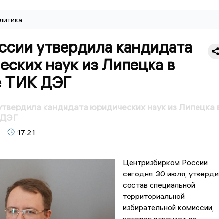
литика
ссии утвердила кандидата
ских наук из Липецка в
е ТИК ДЭГ
твердила кандидата юридических наук из Липецка 
 ДЭГ
17:21
Центризбирком России
сегодня, 30 июля, утверди
состав специальной
территориальной
избирательной комиссии,
которая отвечает за