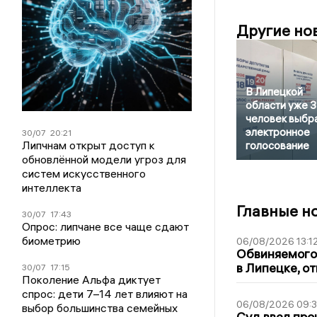
Другие но
В Липецкой
области уже 
человек выбр
электронное
30/07
20:21
Липчнам открыт доступ к
голосование
обновлённой модели угроз для
систем искусственного
интеллекта
Главные н
30/07
17:43
Опрос: липчане все чаще сдают
биометрию
06/08/2026 13:1
Обвиняемого 
в Липецке, о
30/07
17:15
Поколение Альфа диктует
спрос: дети 7–14 лет влияют на
06/08/2026 09:
выбор большинства семейных
Суд ввел про