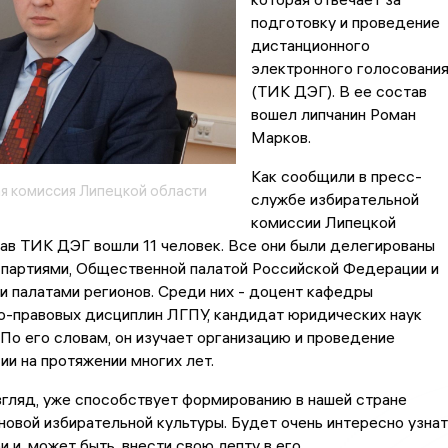
подготовку и проведение
дистанционного
электронного голосовани
(ТИК ДЭГ). В ее состав
вошел липчанин Роман
Марков.
Как сообщили в пресс-
я комиссия Липецкой области
службе избирательной
комиссии Липецкой
тав ТИК ДЭГ вошли 11 человек. Все они были делегированы
 партиями, Общественной палатой Российской Федерации и
 палатами регионов. Среди них - доцент кафедры
о-правовых дисциплин ЛГПУ, кандидат юридических наук
По его словам, он изучает организацию и проведение
ии на протяжении многих лет.
згляд, уже способствует формированию в нашей стране
новой избирательной культуры. Будет очень интересно узнат
и и, может быть, внести свою лепту в его