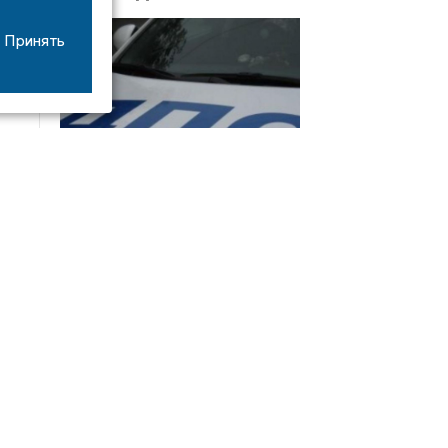
Принять
08/06
17:53
16-летний мотоциклист оказался в больнице
после столкновения с «ГАЗом» под Добрым
Интервью
21/07
19:03
Сергей Елманов: безопасность избирателей в
приоритете