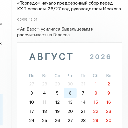
«Торпедо» начало предсезонный сбор перед
КХЛ сезоном-26/27 под руководством Исакова
06/08
13:01
и
«Ак Барс» усилился Бывальцевым и
рассчитывает на Галеева
х
АВГУСТ
2026
Пн
Вт
Ср
Чт
Пт
Сб
Вс
27
28
29
30
31
1
2
3
4
5
6
7
8
9
10
11
12
13
14
15
16
17
18
19
20
21
22
23
24
25
26
27
28
29
30