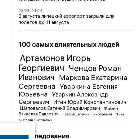
03/08
04:04
3 августа липецкий аэропорт закрыли для
полетов до 11 августа
100 самых влиятельных людей
Артамонов Игорь
Георгиевич
Ченцов Роман
Иванович
Маркова Екатерина
Сергеевна
Уваркина Евгения
Юрьевна
Уваркин Александр
Сергеевич
Итин Юрий Константинович
Шаповалов Евгений Владимирович
Жабин
Вячеслав Павлович
Павлов Евгений Николаевич
Попов
Анатолий Анатольевич
Расследования