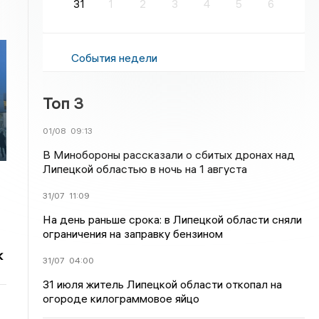
31
1
2
3
4
5
6
События недели
Топ 3
01/08
09:13
В Минобороны рассказали о сбитых дронах над
Липецкой областью в ночь на 1 августа
31/07
11:09
На день раньше срока: в Липецкой области сняли
ограничения на заправку бензином
к
31/07
04:00
31 июля житель Липецкой области откопал на
огороде килограммовое яйцо