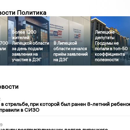
вости Политика
Более 1200
Липецкие
жителей
депутаты
3700
Липецкой области
В Липецкой
Госдумы не
али
за день подали
области начался
попали в топ-50
заявления на
приём заявлений
коэффициента
участие в ДЭГ
на ДЭГ
полезности
овости
2
в стрельбе, при которой был ранен 8-летний ребено
тправили в СИЗО
39
цедуру реструктуризации долгов липецкого