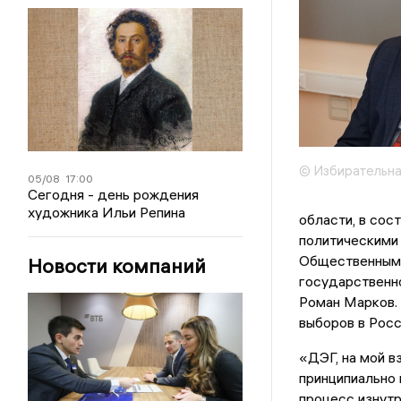
© Избирательна
05/08
17:00
Сегодня - день рождения
художника Ильи Репина
области, в сос
политическими
Общественными
Новости компаний
государственн
Роман Марков. 
выборов в Росс
«ДЭГ, на мой в
принципиально 
процесс изнутр