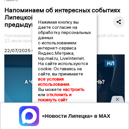
Напоминаем об интересных событиях
Липецкой области 22 июля
Нажимая кнопку вы
предыдущих лет
даете согласие на
обработку персональных
Напоминаем об интересных событиях Липецкой области
данных
22 июля предыдущих лет
с использованием
интернет-сервиса
22/07/2025
04:00
Яндекс.Метрика,
top.mail.ru, LiveInternet.
На сайте используются
cookie. Оставаясь на
сайте, вы принимаете
все условия
использования.
Вы можете
настроить
или
отклонить и
покинуть сайт
Принять
© Новости Липецка