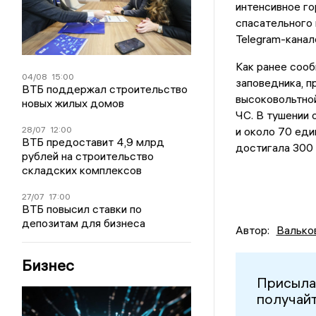
интенсивное го
спасательного 
Telegram-канал
Как ранее сооб
04/08
15:00
заповедника, п
ВТБ поддержал строительство
высоковольтной
новых жилых домов
ЧС. В тушении 
28/07
12:00
и около 70 еди
ВТБ предоставит 4,9 млрд
достигала 300 
рублей на строительство
складских комплексов
27/07
17:00
ВТБ повысил ставки по
депозитам для бизнеса
Автор:
Валько
Бизнес
Присыла
получайт