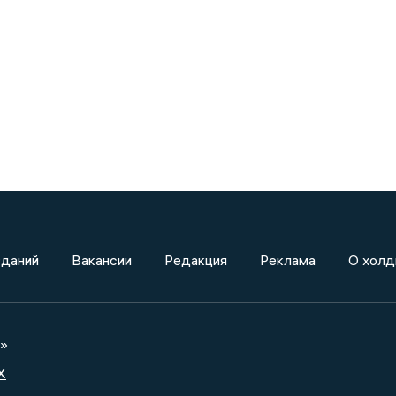
зданий
Вакансии
Редакция
Реклама
О холд
а»
X