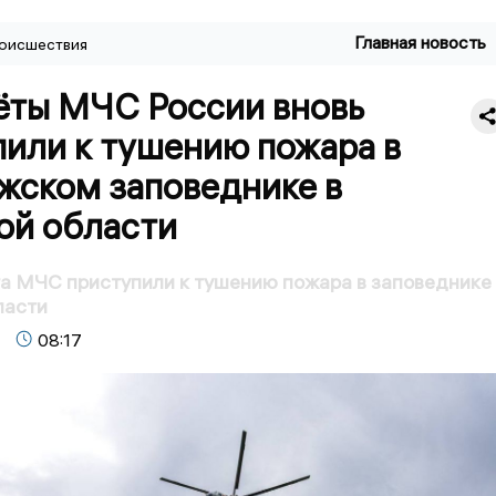
Главная новость
оисшествия
ёты МЧС России вновь
пили к тушению пожара в
жском заповеднике в
ой области
а МЧС приступили к тушению пожара в заповеднике 
ласти
08:17