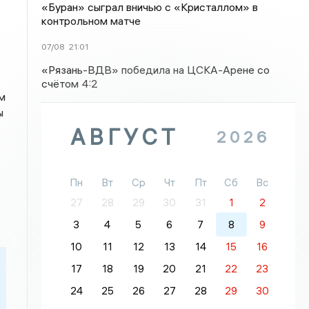
«Буран» сыграл вничью с «Кристаллом» в
контрольном матче
07/08
21:01
«Рязань-ВДВ» победила на ЦСКА-Арене со
счётом 4:2
м
ы
АВГУСТ
2026
Пн
Вт
Ср
Чт
Пт
Сб
Вс
27
28
29
30
31
1
2
3
4
5
6
7
8
9
10
11
12
13
14
15
16
17
18
19
20
21
22
23
24
25
26
27
28
29
30