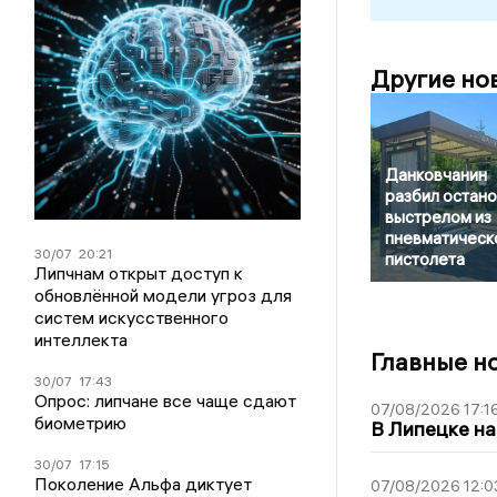
Другие но
Данковчанин
разбил остано
выстрелом из
пневматическ
30/07
20:21
пистолета
Липчнам открыт доступ к
обновлённой модели угроз для
систем искусственного
интеллекта
Главные н
30/07
17:43
Опрос: липчане все чаще сдают
07/08/2026 17:1
биометрию
В Липецке на
30/07
17:15
Поколение Альфа диктует
07/08/2026 12:0