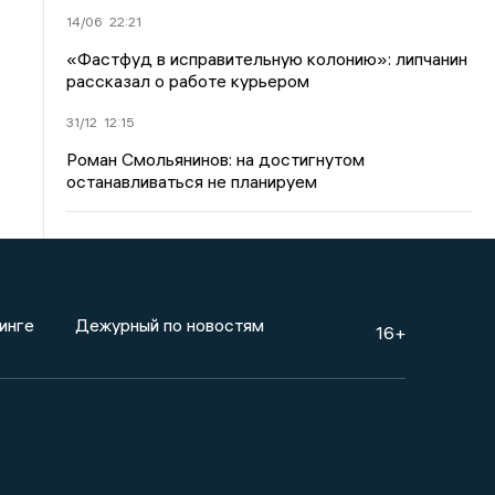
14/06
22:21
«Фастфуд в исправительную колонию»: липчанин
рассказал о работе курьером
31/12
12:15
Роман Смольянинов: на достигнутом
останавливаться не планируем
инге
Дежурный по новостям
16+