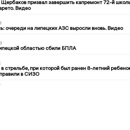
 Щербаков призвал завершить капремонт 72-й школ
арето. Видео
3
ь: очереди на липецких АЗС выросли вновь. Видео
3
Липецкой областью сбили БПЛА
2
в стрельбе, при которой был ранен 8-летний ребено
тправили в СИЗО
2