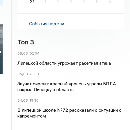
31
1
2
3
4
5
6
События недели
Топ 3
ь
08/08
02:04
Липецкой области угрожает ракетная атака
05/08
23:39
Звучат сирены: красный уровень угрозы БПЛА
накрыл Липецкую область
04/08
19:36
В липецкой школе №72 рассказали о ситуации с
капремонтом