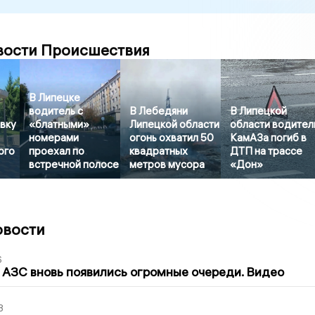
вости Происшествия
В Липецке
водитель с
В Лебедяни
В Липецкой
вку
«блатными»
Липецкой области
области водител
номерами
огонь охватил 50
КамАЗа погиб в
ого
проехал по
квадратных
ДТП на трассе
встречной полосе
метров мусора
«Дон»
овости
6
 АЗС вновь появились огромные очереди. Видео
3